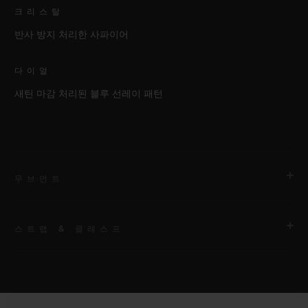
크리스탈
반사 방지 처리한 사파이어
다이얼
새틴 마감 처리된 블루 선레이 패턴
무브먼트
스트랩 & 클래스프
무브먼트
HUB1112 셀프 와인딩 무브먼트
스트랩
파워 리저브