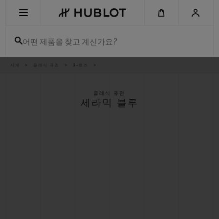
Skip
to
main
content
어떤 제품을 찾고 계신가요?
이
시계
클래식 퓨전
3-핸즈
최근 검색
동
경
로
최근 검색이 없습니다
클래식 퓨전
세라믹 블루
신제품