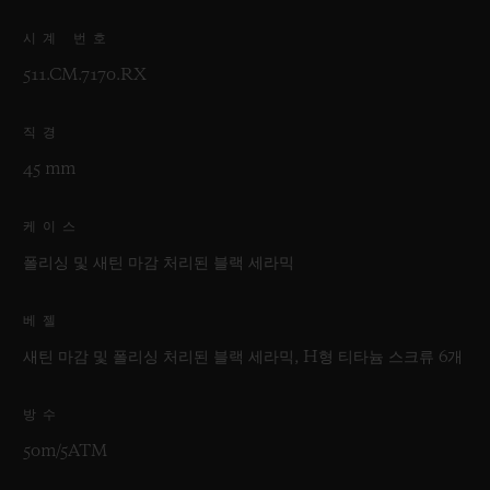
시계 번호
511.CM.7170.RX
직경
45 mm
케이스
폴리싱 및 새틴 마감 처리된 블랙 세라믹
베젤
새틴 마감 및 폴리싱 처리된 블랙 세라믹, H형 티타늄 스크류 6개
방수
50m/5ATM