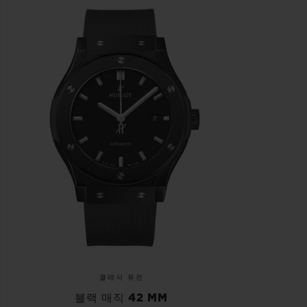
클래식 퓨전
블랙 매직 42 MM