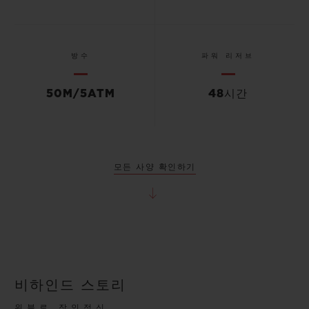
방수
파워 리저브
50M/5ATM
48시간
모든 사양 확인하기
비하인드 스토리
위블로 장인정신