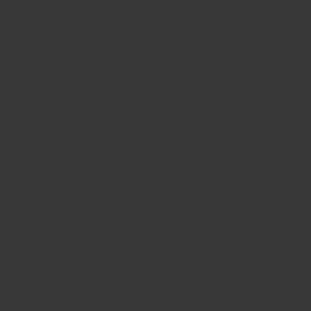
빅뱅
빅뱅
스피릿 오브 빅
썸머 멀티 컬러 세라믹
피치 세라믹
에센셜 토프
온라인 익스클
익스클루시브 서비스
5+5 워런티
휴블로티스타 및 연장 보증
예상 배송일
무료 배송 & 반품
안전한 결제
기프트 파우치