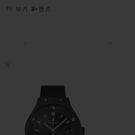
안감 처리된 블루 러버 스트랩
약 48시간
더 보기 3-핸즈
클래스프
블랙 도금 스테인리스 스틸 디플로이언트 버클 클래스프