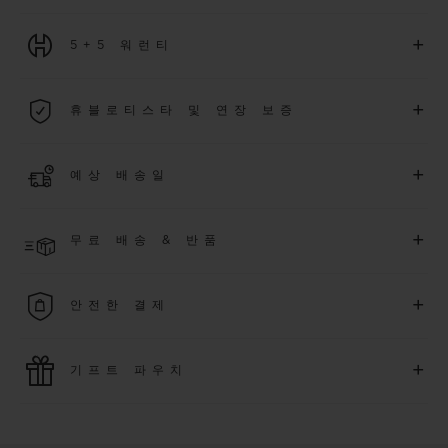
+
5+5 워런티
2026년 1월 1일부터 구매한 모든 워치에는 5년 국제 워런티가 적
+
휴블로티스타 및 연장 보증
용됩니다.
더 알아보기
위블로 커뮤니티에 가입하여
2026
년
1
월
1
일 이후 구매한 워치
+
예상 배송일
에 대해
5
년 추가 워런티 혜택
(
약관 적용
)
을 받으세요
.
또한 다양
한 익스클루시브 이벤트에도 참여하실 수 있습니다
.
결제 접수 후 영업일 기준 2~5일 이내에 배송될 것으로 예상됩니
더 알아보기
+
무료 배송 & 반품
다. *재고 상황에 따라 달라질 수 있습니다*.
무료 배송 및 간단하고 편리하게 이용할 수 있는 무료 반품 혜택
+
안전한 결제
을 누려보세요
위블로는 최신 결제 기술을 활용합니다. 온라인으로 구매하신
+
기프트 파우치
모든 제품은 빠르고 안전하게 결제가 가능하며, 개인정보를 안
전하게 보호합니다.
위블로의 무료 기프트 파우치로 기프트에 더욱 특별한 매력을 더
해보세요.