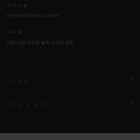
크리스탈
반사 방지 처리한 사파이어
다이얼
새틴 마감 처리된 블루 선레이 패턴
무브먼트
스트랩 & 클래스프
무브먼트
HUB1112 셀프 와인딩 무브먼트
스트랩
파워 리저브