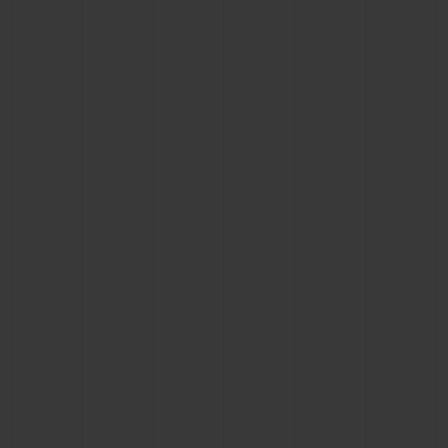
빅뱅
빅뱅
스피릿 오브 빅
썸머 멀티 컬러 세라믹
피치 세라믹
에센셜 토프
온라인 익스클
익스클루시브 서비스
5+5 워런티
휴블로티스타 및 연장 보증
예상 배송일
무료 배송 & 반품
안전한 결제
기프트 파우치