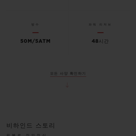
방수
파워 리저브
50M/5ATM
48시간
모든 사양 확인하기
비하인드 스토리
위블로 장인정신