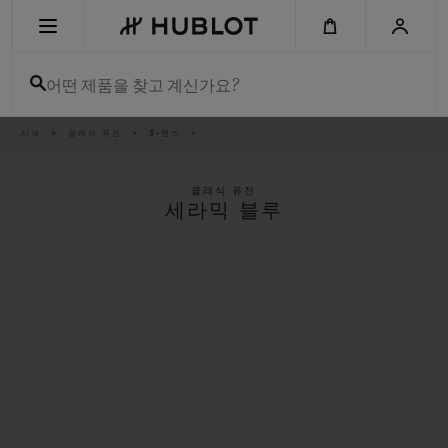
Skip
to
main
content
어떤 제품을 찾고 계신가요?
이
시계
클래식 퓨전
3-핸즈
최근 검색
동
경
로
최근 검색이 없습니다
클래식 퓨전
세라믹 블루
신제품