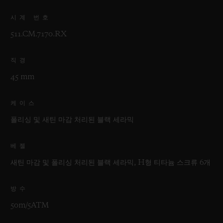
시계 번호
511.CM.7170.RX
직경
45 mm
케이스
폴리싱 및 새틴 마감 처리된 블랙 세라믹
베젤
새틴 마감 및 폴리싱 처리된 블랙 세라믹, H형 티타늄 스크류 6개
방수
50m/5ATM