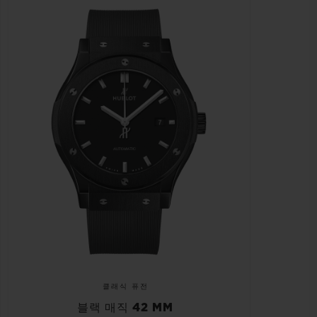
클래식 퓨전
블랙 매직 42 MM