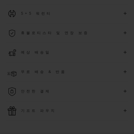
+
5+5 워런티
2026년 1월 1일부터 구매한 모든 워치에는 5년 국제 워런티가 적
+
휴블로티스타 및 연장 보증
용됩니다.
더 알아보기
위블로 커뮤니티에 가입하여
2026
년
1
월
1
일 이후 구매한 워치
+
예상 배송일
에 대해
5
년 추가 워런티 혜택
(
약관 적용
)
을 받으세요
.
또한 다양
한 익스클루시브 이벤트에도 참여하실 수 있습니다
.
결제 접수 후 영업일 기준 2~6일 이내에 배송될 것으로 예상됩니
더 알아보기
+
무료 배송 & 반품
다. *재고 상황에 따라 달라질 수 있습니다*.
무료 배송 및 간단하고 편리하게 이용할 수 있는 무료 반품 혜택
+
안전한 결제
을 누려보세요
위블로는 최신 결제 기술을 활용합니다. 온라인으로 구매하신
+
기프트 파우치
모든 제품은 빠르고 안전하게 결제가 가능하며, 개인정보를 안
전하게 보호합니다.
위블로의 무료 기프트 파우치로 기프트에 더욱 특별한 매력을 더
해보세요.