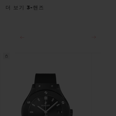
안감 처리된 블루 러버 스트랩
약 48시간
더 보기 3-핸즈
클래스프
블랙 도금 스테인리스 스틸 디플로이언트 버클 클래스프