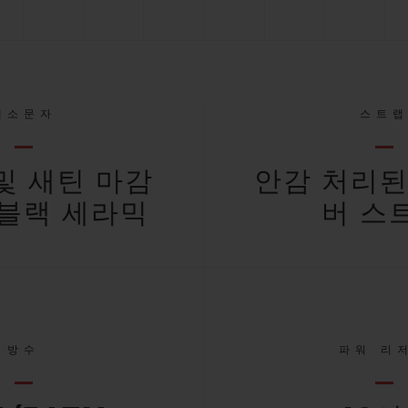
대소문자
스트
및 새틴 마감
안감 처리된
블랙 세라믹
버 스
방수
파워 리