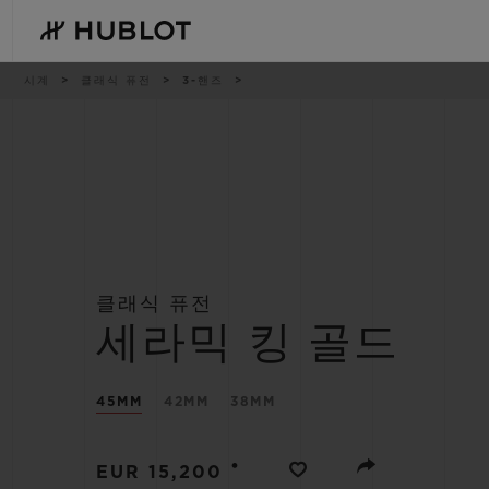
Skip
to
main
content
이
시계
클래식 퓨전
3-핸즈
동
경
로
최근 검색
신제품
최근 검색이 없습니다
클래식 퓨전
세라믹 킹 골드
45MM
42MM
38MM
•
EUR 15,200