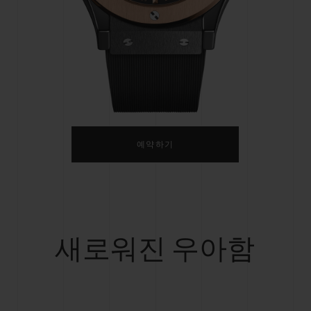
빅뱅
스피릿 오브 빅뱅
피치 세라믹
에센셜 토프
리로디
온라인 익스클루시브
 연장
예상 배송일
무료 배송 & 반품
안전한 결제
기
예약하기
부티크 검색
새로워진 우아함