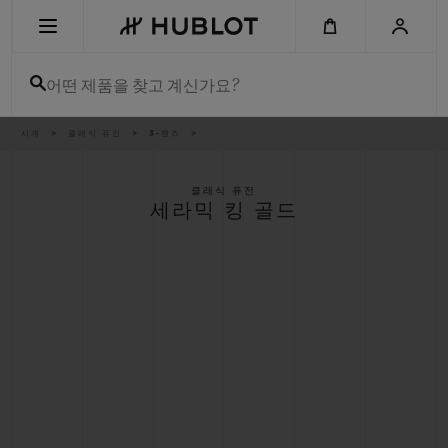
Skip
to
main
content
어떤 제품을 찾고 계신가요?
이
시계
클래식 퓨전
3-핸즈
최근 검색
동
경
로
최근 검색이 없습니다
클래식 퓨전
세라믹 킹 골드
신제품