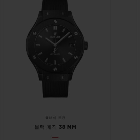
클래식 퓨전
블랙 매직 38 MM