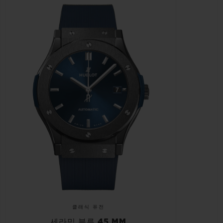
클래식 퓨전
세라믹 블루 45 MM