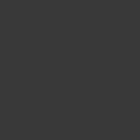
빅뱅
빅뱅
스피릿 오브 빅
썸머 멀티 컬러 세라믹
피치 세라믹
에센셜 토프
온라인 익스클
익스클루시브 서비스
5+5 워런티
휴블로티스타 및 연장 보증
예상 배송일
무료 배송 & 반품
안전한 결제
기프트 파우치