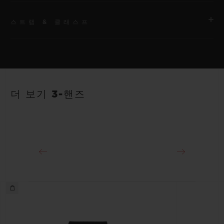
스트랩 & 클래스프
무브먼트
HUB1112 셀프 와인딩 무브먼트
스트랩
파워 리저브
안감 처리된 블랙 러버 스트랩
약 48시간
더 보기 3-핸즈
클래스프
18K 킹 골드 및 블랙 PVD 스테인리스 스틸 디플로이언트 버클
클래스프