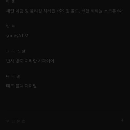
베젤
새틴 마감 및 폴리싱 처리된 18K 킹 골드, H형 티타늄 스크류 6개
방수
50m/5ATM
크리스탈
반사 방지 처리한 사파이어
다이얼
매트 블랙 다이얼
무브먼트