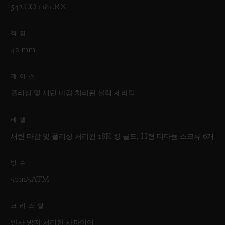
542.CO.1181.RX
직경
42 mm
케이스
폴리싱 및 새틴 마감 처리된 블랙 세라믹
베젤
새틴 마감 및 폴리싱 처리된 18K 킹 골드, H형 티타늄 스크류 6개
방수
50m/5ATM
크리스탈
반사 방지 처리한 사파이어