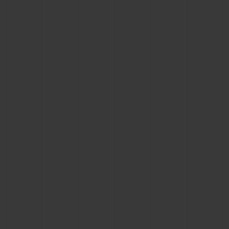
빅뱅
빅뱅
스피릿 오브 빅
썸머 멀티 컬러 세라믹
피치 세라믹
에센셜 토프
온라인 익스클
익스클루시브 서비스
5+5 워런티
휴블로티스타 및 연장 보증
예상 배송일
무료 배송 & 반품
안전한 결제
기프트 파우치