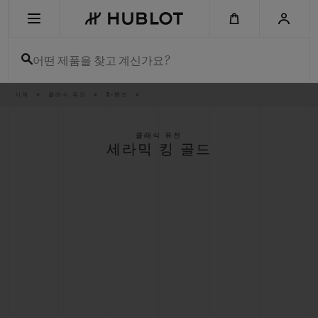
Skip
to
main
content
어떤 제품을 찾고 계신가요?
이
시계
클래식 퓨전
3-핸즈
최근 검색
동
경
로
최근 검색이 없습니다
클래식 퓨전
세라믹 킹 골드
신제품