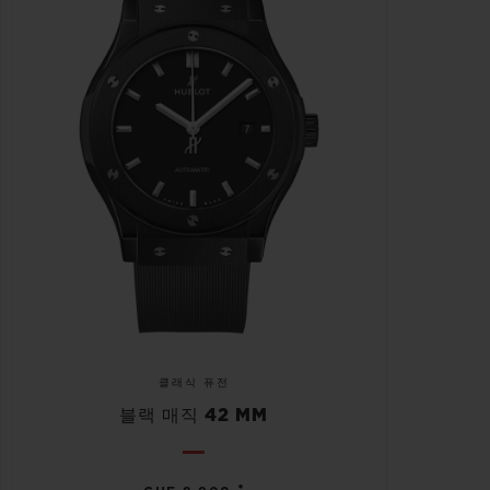
클래식 퓨전
블랙 매직 42 MM
•