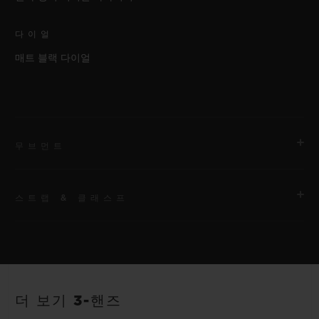
다이얼
매트 블랙 다이얼
무브먼트
스트랩 & 클래스프
무브먼트
HUB1110 셀프 와인딩 무브먼트
스트랩
파워 리저브
안감 처리된 블랙 러버 스트랩
약 48시간
더 보기 3-핸즈