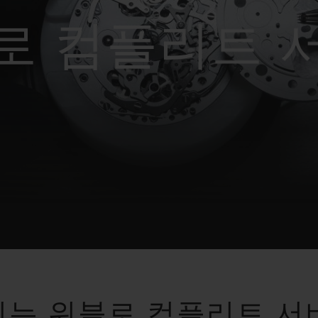
빅뱅
스피릿 오브 빅뱅
피치 세라믹
에센셜 토프
리로디
로 컴플리트 
온라인 익스클루시브
 연장
예상 배송일
무료 배송 & 반품
안전한 결제
기
부티크 검색
되는 위블로 컴플리트 서