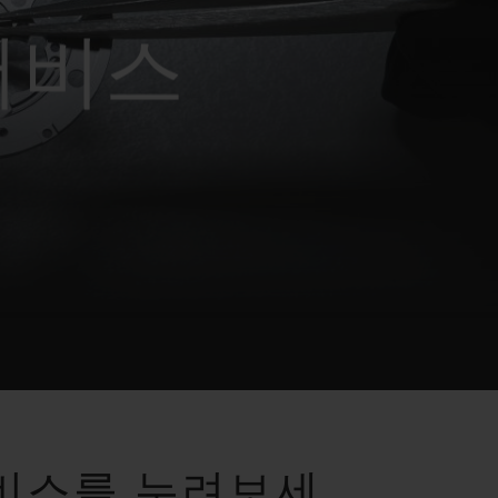
빅뱅
드 올 블랙
서비스
프트 파우치
비스를 누려보세