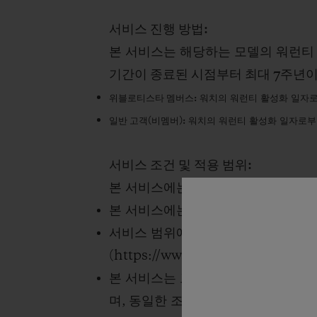
서비스 진행 방법
:
본 서비스는 해당하는 모델의 워런티
기간이 종료된 시점부터 최대
7
주년이
위블로티스타
멤버스
:
워치의
워런티
활성화
일자
일반
고객
(
비멤버
):
워치의
워런티
활성화
일자로부
서비스 조건 및 적용 범위
:
본 서비스에는 워치에 대한
1
회의 전
본 서비스에는 실제 현금 가치가 없
서비스 범위에는 국제 워런티와 동일
(
https://www.hublot.com/owners
본 서비스는 고객이 아닌 워치에 귀
며
,
동일한 조건에 따라 혜택을 받을 