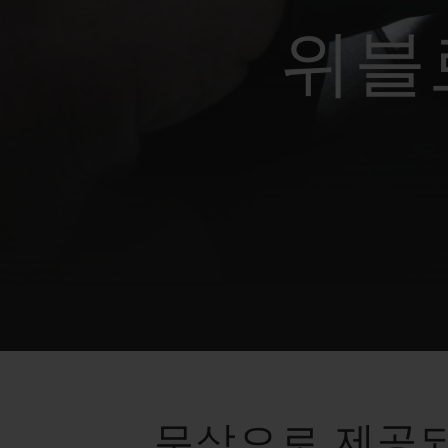
빅뱅
썸머 멀티 컬러 세라믹
위블
익스클루시브 서비스
5+5 워런티
휴블로티스타 및
보증
연락처
무상으로 제공