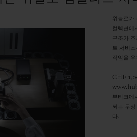
위블로가 
컬렉션에
구조가 조
트 서비스
직임을 유
CHF 1
www.hu
부티크에서
되는 무상
다.