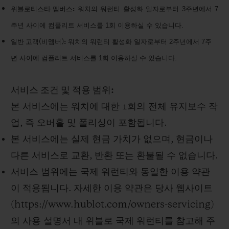
3
7
위블로티스타
멤버스
:
워치의
워런티
활성화
일자로부터
주년에서
1
.
주년
사이에
컴플리트
서비스를
회
이용하실
수
있습니다
2
7
일반
고객
(
비멤버
):
워치의
워런티
활성화
일자로부터
주년에서
주
1
.
년
사이에
컴플리트
서비스를
회
이용하실
수
있습니다
서비스 조건 및 적용 범위
:
본 서비스에는 워치에 대한
1
회의 전체 유지보수 작
업
,
즉 오버홀 및 폴리싱이 포함됩니다
.
본 서비스에는 실제 현금 가치가 없으며
,
현금이나
다른 서비스로 교환
,
반환 또는 환불될 수 없습니다
.
서비스 범위에는 국제 워런티와 동일한 이용 약관
이 적용됩니다
.
자세한 이용 약관은 당사 웹사이트
(
https://www.hublot.com/owners-servicing
)
의 사용 설명서 내 위블로 국제 워런티를 참고해 주