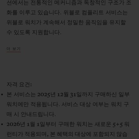
션에서는 전통적인 메커니즘과 독창적인 구조가 조
화를 이루고 있습니다. 위블로 컴플리트 서비스는
위블로 워치가 계속해서 정밀한 움직임을 유지할
수 있도록 지원합니다.
연락처
더 보기
CHF 1,000 가치에 해당하는 본 서비스는
www.hublot.com을 통해 온라인 또는 위블로 부
티크에서 구매한 일부 워치에 한해 1회 적용되는 무
상 컴플리트 서비스(이하 "서비스")입니다.
자격 요건
:
본
서비스
는
2025
년
12
월
31
일까지
구매하신 일부
부티크 검색
워치에만 적용됩니다
.
서비스 대상 여부는 워치 구
매 시 안내드립니다
.
2026
년
1
월
1
일부터
구매한 워치는
새로운
5+5
워
런티가 적용되며
,
본 혜택의 대상에 포함되지 않습