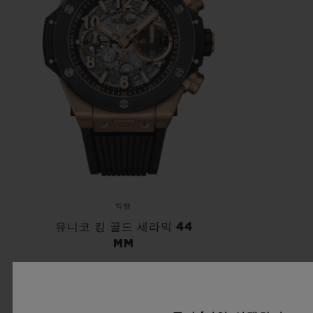
빅뱅
유니코 킹 골드 세라믹 44
MM
•
CHF 37,900