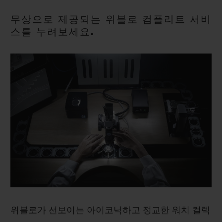
빅뱅
빅뱅
스피릿 오브 빅
썸머 멀티 컬러 세라믹
피치 세라믹
에센셜 토프
무상으로 제공되는 위블로 컴플리트 서비
온라인 익스클
스를 누려보세요.
익스클루시브 서비스
5+5 워런티
휴블로티스타 및 연장 보증
예상 배송일
무료 배송 & 반품
안전한 결제
위블로가 선보이는 아이코닉하고 정교한 워치 컬렉
기프트 파우치