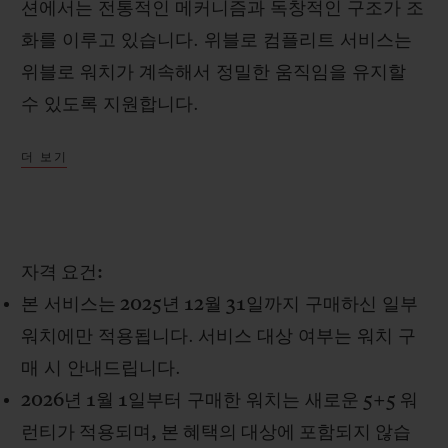
션에서는 전통적인 메커니즘과 독창적인 구조가 조
화를 이루고 있습니다. 위블로 컴플리트 서비스는
위블로 워치가 계속해서 정밀한 움직임을 유지할
수 있도록 지원합니다.
연락처
더 보기
CHF 1,000 가치에 해당하는 본 서비스는
www.hublot.com을 통해 온라인 또는 위블로 부
티크에서 구매한 일부 워치에 한해 1회 적용되는 무
상 컴플리트 서비스(이하 "서비스")입니다.
자격 요건
:
본
서비스
는
2025
년
12
월
31
일까지
구매하신 일부
부티크 검색
워치에만 적용됩니다
.
서비스 대상 여부는 워치 구
매 시 안내드립니다
.
2026
년
1
월
1
일부터
구매한 워치는
새로운
5+5
워
런티가 적용되며
,
본 혜택의 대상에 포함되지 않습