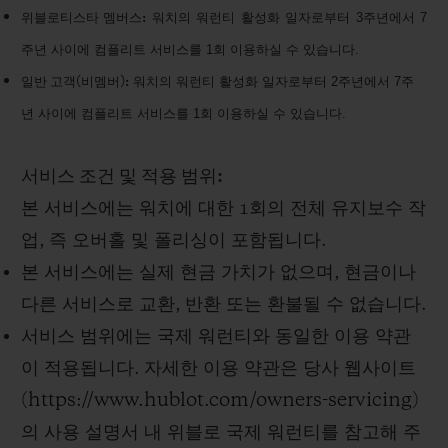
3
7
위블로티스타
멤버스
:
워치의
워런티
활성화
일자로부터
주년에서
1
.
주년
사이에
컴플리트
서비스를
회
이용하실
수
있습니다
2
7
일반
고객
(
비멤버
):
워치의
워런티
활성화
일자로부터
주년에서
주
1
.
년
사이에
컴플리트
서비스를
회
이용하실
수
있습니다
서비스 조건 및 적용 범위
:
본 서비스에는 워치에 대한
1
회의 전체 유지보수 작
업
,
즉 오버홀 및 폴리싱이 포함됩니다
.
본 서비스에는 실제 현금 가치가 없으며
,
현금이나
다른 서비스로 교환
,
반환 또는 환불될 수 없습니다
.
서비스 범위에는 국제 워런티와 동일한 이용 약관
이 적용됩니다
.
자세한 이용 약관은 당사 웹사이트
(
https://www.hublot.com/owners-servicing
)
의 사용 설명서 내 위블로 국제 워런티를 참고해 주