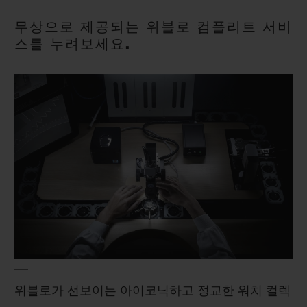
빅뱅
빅뱅
스피릿 오브 빅
썸머 멀티 컬러 세라믹
피치 세라믹
에센셜 토프
무상으로 제공되는 위블로 컴플리트 서비
온라인 익스클
스를 누려보세요.
익스클루시브 서비스
5+5 워런티
휴블로티스타 및 연장 보증
예상 배송일
무료 배송 & 반품
안전한 결제
위블로가 선보이는 아이코닉하고 정교한 워치 컬렉
기프트 파우치