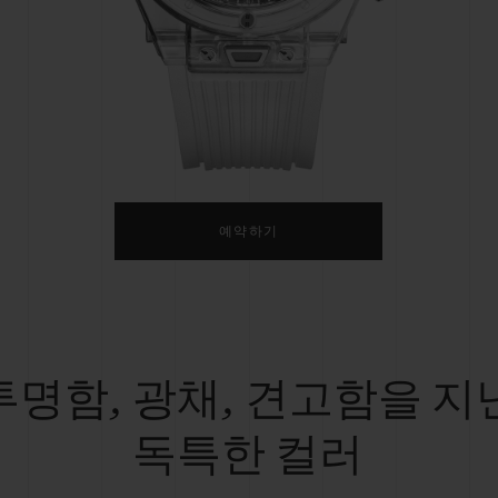
빅뱅
스피릿 오브 빅뱅
피치 세라믹
에센셜 토프
리로디
온라인 익스클루시브
 연장
예상 배송일
무료 배송 & 반품
안전한 결제
기
예약하기
부티크 검색
투명함, 광채, 견고함을 지
독특한 컬러