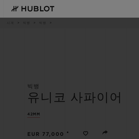
Skip
to
main
content
이
시계
빅뱅
빅뱅
동
경
로
최근 검색
신제품
최근 검색이 없습니다
빅뱅
유니코 사파이어
42MM
•
EUR 77,000