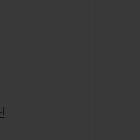
빅뱅
드 올 블랙
프트 파우치
닌