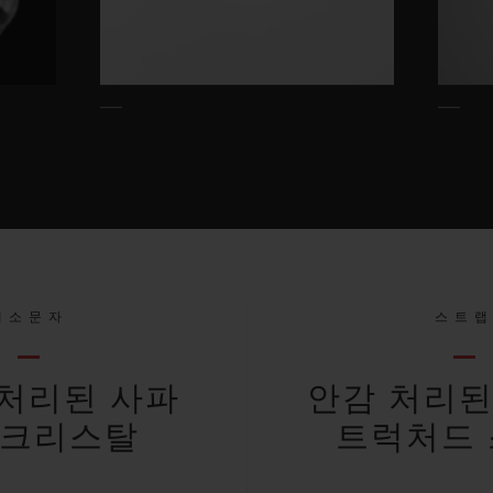
대소문자
스트
처리된 사파
안감 처리된
 크리스탈
트럭처드