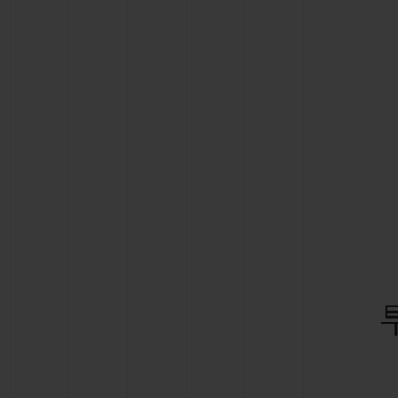
빅뱅
썸머 멀티 컬러 세라믹
익스클루시브 서비스
5+5 워런티
휴블로티스타 및
보증
연락처