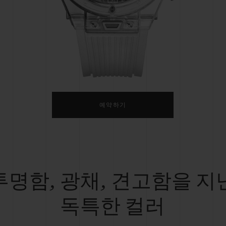
빅뱅
스피릿 오브 빅뱅
피치 세라믹
에센셜 토프
리로디
온라인 익스클루시브
 연장
예상 배송일
무료 배송 & 반품
안전한 결제
기
예약하기
부티크 검색
투명함, 광채, 견고함을 지
독특한 컬러