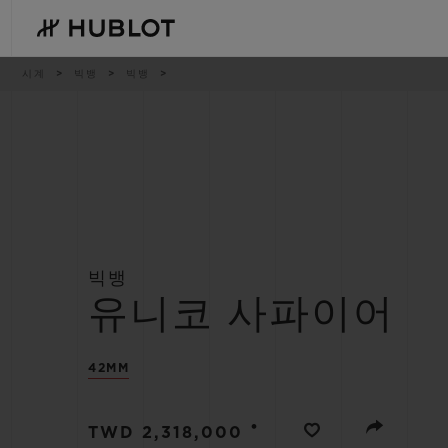
Skip
to
main
content
이
시계
빅뱅
빅뱅
동
경
로
최근 검색
신제품
최근 검색이 없습니다
빅뱅
유니코 사파이어
42MM
•
TWD 2,318,000