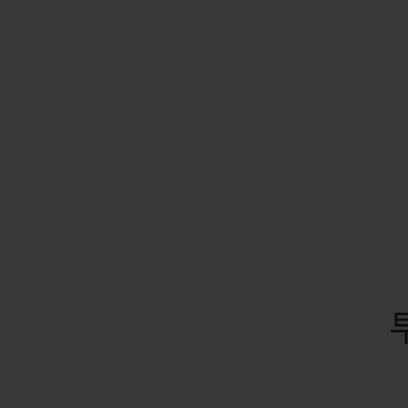
빅뱅
썸머 멀티 컬러 세라믹
익스클루시브 서비스
5+5 워런티
휴블로티스타 및
보증
연락처