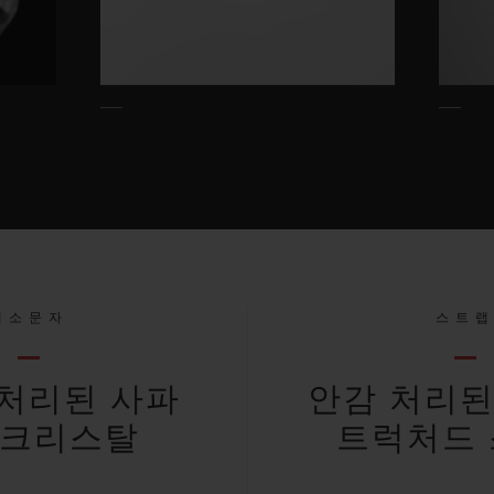
대소문자
스트
처리된 사파
안감 처리된
 크리스탈
트럭처드