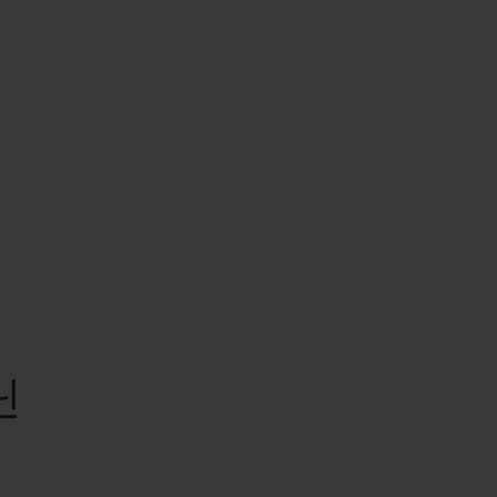
빅뱅
드 올 블랙
프트 파우치
닌