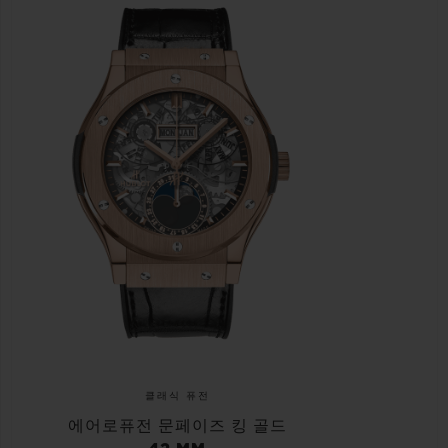
클래식 퓨전
에어로퓨전 문페이즈 킹 골드