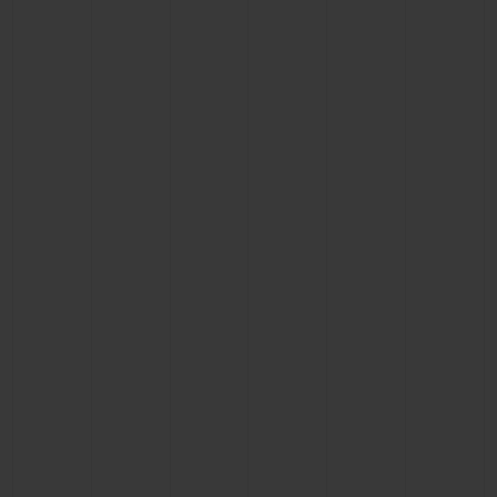
빅뱅
빅뱅
스피릿 오브 빅
썸머 멀티 컬러 세라믹
피치 세라믹
에센셜 토프
온라인 익스클
익스클루시브 서비스
5+5 워런티
휴블로티스타 및 연장 보증
예상 배송일
무료 배송 & 반품
안전한 결제
기프트 파우치