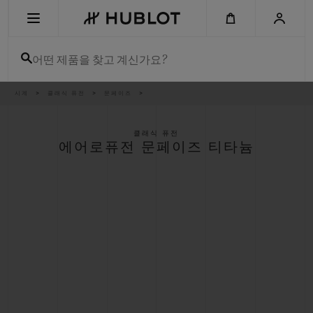
Skip
to
main
content
어떤 제품을 찾고 계신가요?
이
시계
클래식 퓨전
문페이즈
최근 검색
동
경
로
최근 검색이 없습니다
클래식 퓨전
에어로퓨전 문페이즈 티타늄
신제품