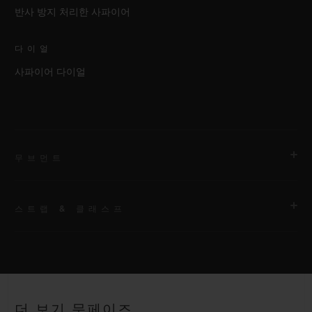
반사 방지 처리한 사파이어
다이얼
사파이어 다이얼
무브먼트
스트랩 & 클래스프
무브먼트
HUB1131 셀프 와인딩 문페이즈 무브먼트
스트랩
파워 리저브
블랙 러버 및 앨리게이터 스트랩
약 48시간
더 보기 문페이즈