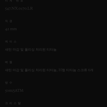
시계 번호
547.NX.0170.LR
직경
42 mm
케이스
새틴 마감 및 폴리싱 처리된 티타늄
베젤
새틴 마감 및 폴리싱 처리된 티타늄, H형 티타늄 스크류 6개
방수
50m/5ATM
크리스탈