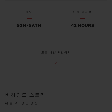
방수
파워 리저브
50M/5ATM
42 HOURS
모든 사양 확인하기
비하인드 스토리
위블로 장인정신