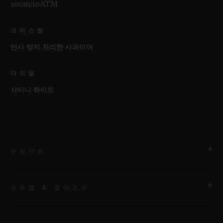
100m/10ATM
크리스탈
반사 방지 처리한 사파이어
다이얼
샤이니 화이트
무브먼트
스트랩 & 클래스프
무브먼트
HUB1120 셀프 와인딩 무브먼트