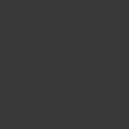
빅뱅
빅뱅
스피릿 오브 빅
썸머 멀티 컬러 세라믹
피치 세라믹
에센셜 토프
온라인 익스클
익스클루시브 서비스
5+5 워런티
휴블로티스타 및 연장 보증
예상 배송일
무료 배송 & 반품
안전한 결제
기프트 파우치