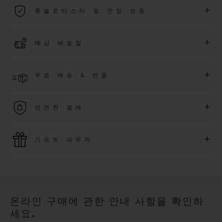
2026년 1월 1일부터 구매한 모든 워치에는 5년 국제 워런티가 적
+
휴블로티스타 및 연장 보증
용됩니다.
더 알아보기
위블로 커뮤니티에 가입하여
2026
년
1
월
1
일 이후 구매한 워치
+
예상 배송일
에 대해
5
년 추가 워런티 혜택
(
약관 적용
)
을 받으세요
.
또한 다양
한 익스클루시브 이벤트에도 참여하실 수 있습니다
.
결제 접수 후 영업일 기준 2~5일 이내에 배송될 것으로 예상됩니
더 알아보기
+
무료 배송 & 반품
다. *재고 상황에 따라 달라질 수 있습니다*.
무료 배송 및 간단하고 편리하게 이용할 수 있는 무료 반품 혜택
+
안전한 결제
을 누려보세요
위블로는 최신 결제 기술을 활용합니다. 온라인으로 구매하신
+
기프트 파우치
모든 제품은 빠르고 안전하게 결제가 가능하며, 개인정보를 안
전하게 보호합니다.
위블로의 무료 기프트 파우치로 기프트에 더욱 특별한 매력을 더
해보세요.
온라인 구매에 관한 안내 사항을 확인하
세요.