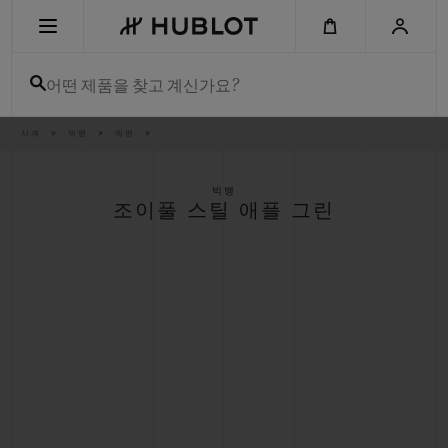
Skip
to
main
content
어떤 제품을 찾고 계신가요?
이
시계
빅뱅
빅뱅
최근 검색
동
경
로
최근 검색이 없습니다
빅뱅
조이풀 스틸 애플 그린
신제품