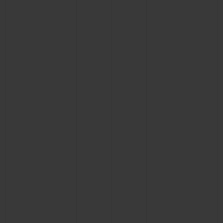
빅뱅
빅뱅
스피릿 오브 빅
썸머 멀티 컬러 세라믹
피치 세라믹
에센셜 토프
온라인 익스클
익스클루시브 서비스
5+5 워런티
휴블로티스타 및 연장 보증
예상 배송일
무료 배송 & 반품
안전한 결제
기프트 파우치