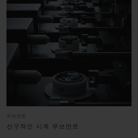
무브먼트
선구적인 시계 무브먼트