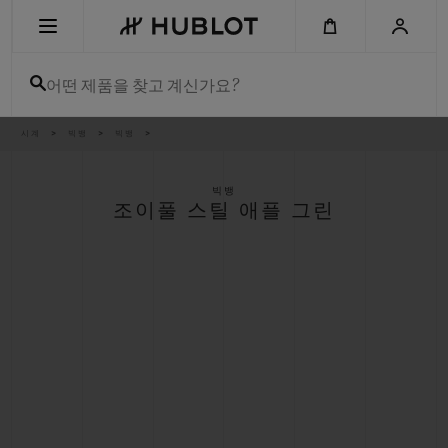
Skip
to
main
content
어떤 제품을 찾고 계신가요?
이
시계
빅뱅
빅뱅
최근 검색
동
경
로
최근 검색이 없습니다
빅뱅
조이풀 스틸 애플 그린
신제품