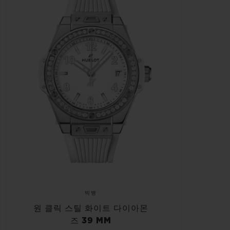
빅뱅
원 클릭 스틸 화이트 다이아몬
즈 39 MM