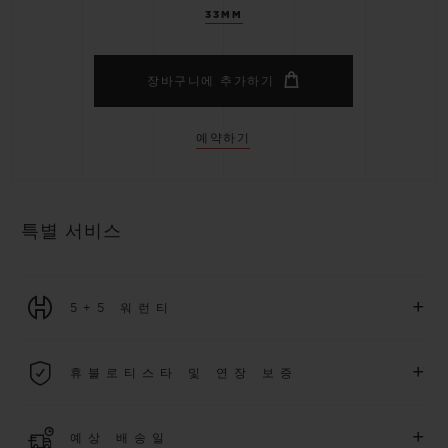
33MM
장바구니에 추가하기
예약하기
특별 서비스
+
5+5 워런티
2026년 1월 1일부터 구매한 모든 워치에는 5년 국제 워런티가 적
+
휴블로티스타 및 연장 보증
용됩니다.
더 알아보기
위블로 커뮤니티에 가입하여
2026
년
1
월
1
일 이후 구매한 워치
+
예상 배송일
에 대해
5
년 추가 워런티 혜택
(
약관 적용
)
을 받으세요
.
또한 다양