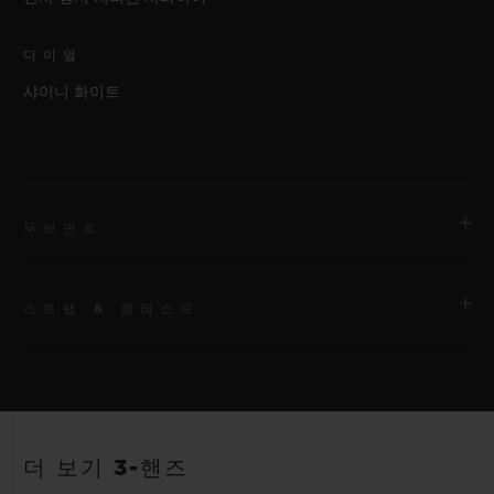
다이얼
샤이니 화이트
무브먼트
스트랩 & 클래스프
무브먼트
HUB1120 셀프 와인딩 무브먼트
스트랩
파워 리저브
화이트 및 애플 그린 라인 러버 스트랩. 추가 스트랩: 애플 그린.
40시간
더 보기 3-핸즈