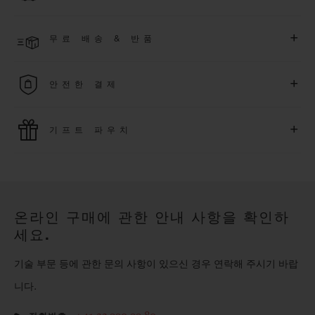
한 익스클루시브 이벤트에도 참여하실 수 있습니다
.
결제 접수 후 영업일 기준 2~6일 이내에 배송될 것으로 예상됩니
더 알아보기
+
무료 배송 & 반품
다. *재고 상황에 따라 달라질 수 있습니다*.
무료 배송 및 간단하고 편리하게 이용할 수 있는 무료 반품 혜택
+
안전한 결제
을 누려보세요
위블로는 최신 결제 기술을 활용합니다. 온라인으로 구매하신
+
기프트 파우치
모든 제품은 빠르고 안전하게 결제가 가능하며, 개인정보를 안
전하게 보호합니다.
위블로의 무료 기프트 파우치로 기프트에 더욱 특별한 매력을 더
해보세요.
온라인 구매에 관한 안내 사항을 확인하
세요.
기술 부문 등에 관한 문의 사항이 있으신 경우 연락해 주시기 바랍
니다.