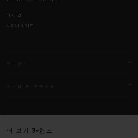
다이얼
샤이니 화이트
무브먼트
스트랩 & 클래스프
무브먼트
HUB1120 셀프 와인딩 무브먼트
스트랩
파워 리저브
화이트 및 애플 그린 라인 러버 스트랩. 추가 스트랩: 애플 그린.
40시간
더 보기 3-핸즈