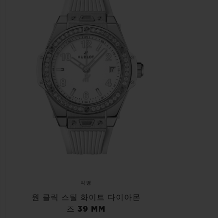
빅뱅
원 클릭 스틸 화이트 다이아몬
즈 39 MM