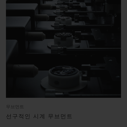
무브먼트
선구적인 시계 무브먼트