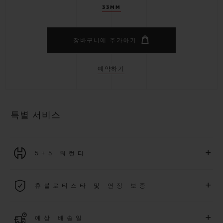
33MM
장바구니에 추가하기
예약하기
특별 서비스
+
5+5 워런티
2026년 1월 1일부터 구매한 모든 워치에는 5년 국제 워런티가 적
+
휴블로티스타 및 연장 보증
용됩니다.
더 알아보기
위블로 커뮤니티에 가입하여
2026
년
1
월
1
일 이후 구매한 워치
+
예상 배송일
에 대해
5
년 추가 워런티 혜택
(
약관 적용
)
을 받으세요
.
또한 다양