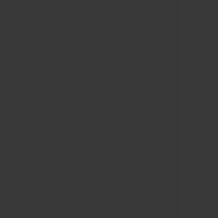
빅뱅
빅뱅
스피릿 오브 빅
썸머 멀티 컬러 세라믹
피치 세라믹
에센셜 토프
온라인 익스클
익스클루시브 서비스
5+5 워런티
휴블로티스타 및 연장 보증
예상 배송일
무료 배송 & 반품
안전한 결제
기프트 파우치