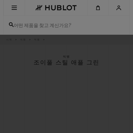
Skip
to
main
content
어떤 제품을 찾고 계신가요?
이
시계
빅뱅
빅뱅
최근 검색
동
경
로
최근 검색이 없습니다
빅뱅
조이풀 스틸 애플 그린
신제품