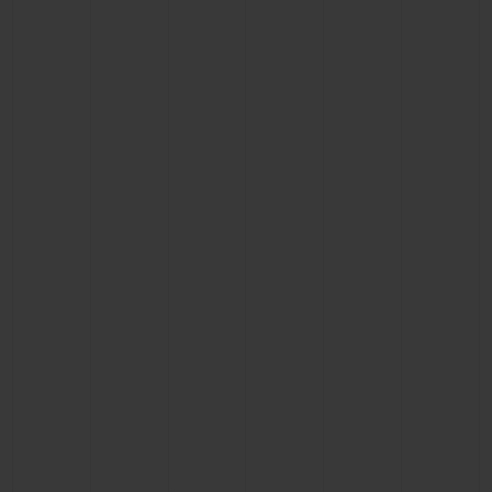
빅뱅
빅뱅
스피릿 오브 빅
썸머 멀티 컬러 세라믹
피치 세라믹
에센셜 토프
온라인 익스클
익스클루시브 서비스
5+5 워런티
휴블로티스타 및 연장 보증
예상 배송일
무료 배송 & 반품
안전한 결제
기프트 파우치