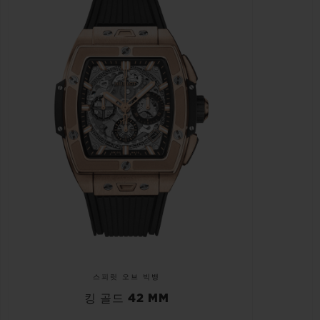
스피릿 오브 빅뱅
킹 골드 42 MM