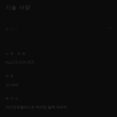
기술 사양
케이스
시계 번호
642.CI.0170.RX
직경
42 mm
케이스
마이크로블라스트 처리된 블랙 세라믹