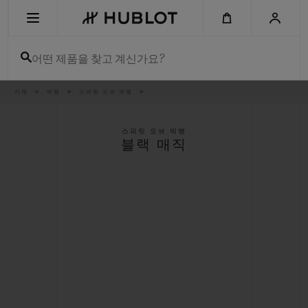
Skip
to
main
content
어떤 제품을 찾고 계신가요?
이
시계
빅뱅
스피릿 오브 빅뱅
최근 검색
동
경
로
최근 검색이 없습니다
스피릿 오브 빅뱅
블랙 매직
신제품