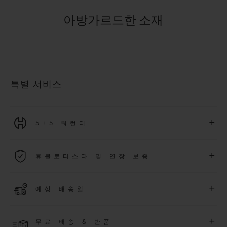
아방가르드한 소재
특별 서비스
+
5+5 워런티
2026년 1월 1일부터 구매한 모든 워치에는 5년 국제 워런티가 적
+
휴블로티스타 및 연장 보증
용됩니다.
더 알아보기
위블로 커뮤니티에 가입하여
2026
년
1
월
1
일 이후 구매한 워치
+
예상 배송일
에 대해
5
년 추가 워런티 혜택
(
약관 적용
)
을 받으세요
.
또한 다양
한 익스클루시브 이벤트에도 참여하실 수 있습니다
.
결제 접수 후 영업일 기준 2~5일 이내에 배송될 것으로 예상됩니
더 알아보기
+
무료 배송 & 반품
다. *재고 상황에 따라 달라질 수 있습니다*.