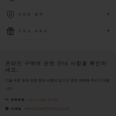
무료 배송 및 간단하고 편리하게 이용할 수 있는 무료 반품 혜택
+
안전한 결제
을 누려보세요
위블로는 최신 결제 기술을 활용합니다. 온라인으로 구매하신
+
기프트 파우치
모든 제품은 빠르고 안전하게 결제가 가능하며, 개인정보를 안
전하게 보호합니다.
위블로의 무료 기프트 파우치로 기프트에 더욱 특별한 매력을 더
해보세요.
온라인 구매에 관한 안내 사항을 확인하
세요.
기술 부문 등에 관한 문의 사항이 있으신 경우 연락해 주시기 바랍
니다.
+41 22 990 99 80
전화번호
eboutique@hublot.com
이메일