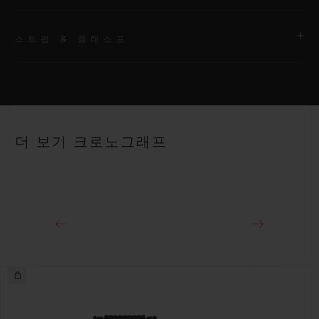
스트랩 & 클래스프
무브먼트
HUB4700 셀프 와인딩 스켈레톤 크로노그래프 무브먼트
스트랩
파워 리저브
안감 처리된 블랙 스트럭처드 러버 스트랩
50시간
더 보기 크로노그래프
클래스프
블랙 세라믹 및 블랙 도금 티타늄 디플로이언트 버클 클래스프