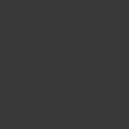
빅뱅
빅뱅
스피릿 오브 빅
썸머 멀티 컬러 세라믹
피치 세라믹
에센셜 토프
온라인 익스클
익스클루시브 서비스
5+5 워런티
휴블로티스타 및 연장 보증
예상 배송일
무료 배송 & 반품
안전한 결제
기프트 파우치