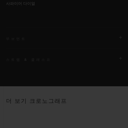
사파이어 다이얼
무브먼트
스트랩 & 클래스프
무브먼트
HUB4700 셀프 와인딩 스켈레톤 크로노그래프 무브먼트
스트랩
파워 리저브
안감 처리된 블랙 스트럭처드 러버 스트랩
50시간
더 보기 크로노그래프
클래스프
블랙 세라믹 및 블랙 도금 티타늄 디플로이언트 버클 클래스프