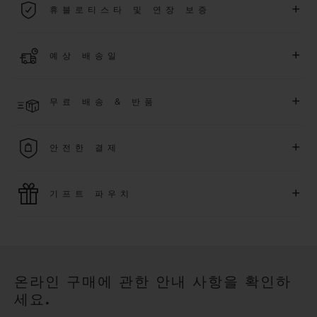
+
휴블로티스타 및 연장 보증
용됩니다.
더 알아보기
위블로 커뮤니티에 가입하여
2026
년
1
월
1
일 이후 구매한 워치
+
예상 배송일
에 대해
5
년 추가 워런티 혜택
(
약관 적용
)
을 받으세요
.
또한 다양
한 익스클루시브 이벤트에도 참여하실 수 있습니다
.
결제 접수 후 영업일 기준 4~5일 이내에 배송될 것으로 예상됩니
더 알아보기
+
무료 배송 & 반품
다. *재고 상황에 따라 달라질 수 있습니다*.
무료 배송 및 간단하고 편리하게 이용할 수 있는 무료 반품 혜택
+
안전한 결제
을 누려보세요
위블로는 최신 결제 기술을 활용합니다. 온라인으로 구매하신
+
기프트 파우치
모든 제품은 빠르고 안전하게 결제가 가능하며, 개인정보를 안
전하게 보호합니다.
위블로의 무료 기프트 파우치로 기프트에 더욱 특별한 매력을 더
해보세요.
온라인 구매에 관한 안내 사항을 확인하
세요.