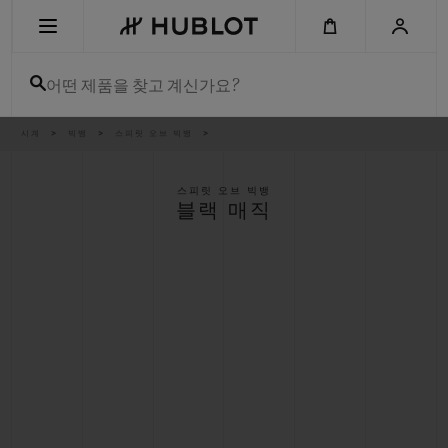
Skip
to
main
content
어떤 제품을 찾고 계신가요?
이
시계
빅뱅
스피릿 오브 빅뱅
최근 검색
동
경
로
최근 검색이 없습니다
스피릿 오브 빅뱅
블랙 매직
신제품