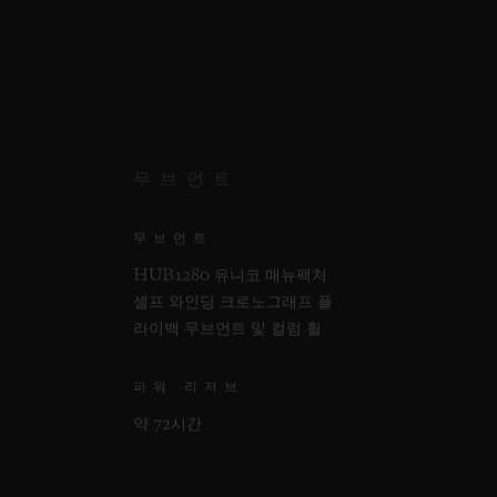
무브먼트
무브먼트
HUB1280 유니코 매뉴팩처
셀프 와인딩 크로노그래프 플
라이백 무브먼트 및 컬럼 휠
파워 리저브
약 72시간