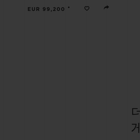
빅뱅
•
썸머 멀티 컬러 세라믹
EUR 99,200
익스클루시브 서비스
5+5 워런티
휴블로티스타 및
보증
연락처