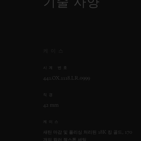
기술 사양
케이스
시계 번호
441.OX.1118.LR.0999
직경
42 mm
케이스
새틴 마감 및 폴리싱 처리된 18K 킹 골드, 170
개의 컬러 젬스톤 세팅