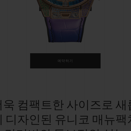
빅뱅
스피릿 오브 빅뱅
피치 세라믹
에센셜 토프
리로디
온라인 익스클루시브
 연장
예상 배송일
무료 배송 & 반품
안전한 결제
기
예약하기
부티크 검색
더욱 컴팩트한 사이즈로 새
게 디자인된 유니코 매뉴팩