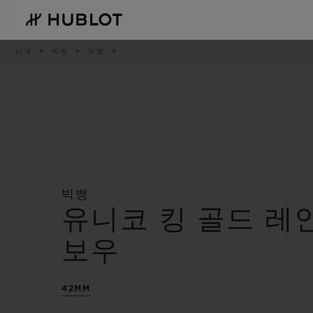
Skip
to
main
content
이
시계
빅뱅
빅뱅
동
경
로
최근 검색
신제품
최근 검색이 없습니다
빅뱅
유니코 킹 골드 레
보우
42MM