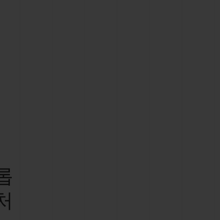
빅뱅
드 올 블랙
프트 파우치
롭
처