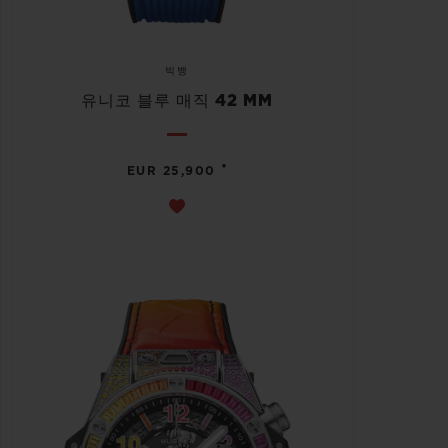
빅뱅
유니코 블루 매직 42 MM
•
EUR 25,900