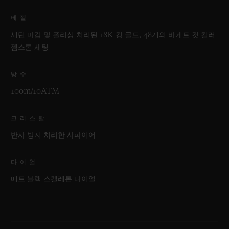
베젤
새틴 마감 및 폴리싱 처리된 18K 킹 골드, 48개의 바게트 컷 컬러
젬스톤 세팅
방수
100m/10ATM
크리스탈
반사 방지 처리한 사파이어
다이얼
매트 블랙 스켈레톤 다이얼