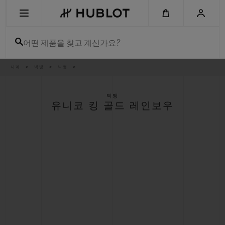
Skip
to
main
content
어떤 제품을 찾고 계신가요?
이
시계
빅뱅
빅뱅
최근 검색
동
경
로
최근 검색이 없습니다
빅뱅
유니코 킹 골드 레인보우
신제품