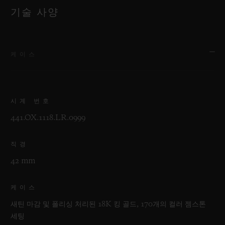
기술 사양
케이스
시계 번호
441.OX.1118.LR.0999
직경
42 mm
케이스
새틴 마감 및 폴리싱 처리된 18K 킹 골드, 170개의 컬러 젬스톤
세팅