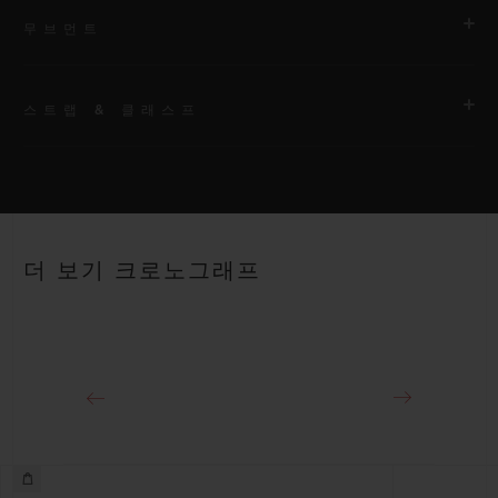
무브먼트
스트랩 & 클래스프
무브먼트
HUB1280 유니코 매뉴팩처 셀프 와인딩 크로노그래프 플라이백
무브먼트 및 컬럼 휠
스트랩
블랙 러버 및 멀티컬러 앨리게이터 스트랩
파워 리저브
더 보기 크로노그래프
약 72시간
클래스프
18K 킹 골드 및 블랙 도금 티타늄 디플로이언트 버클 클래스프