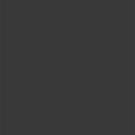
빅뱅
빅뱅
스피릿 오브 빅
썸머 멀티 컬러 세라믹
피치 세라믹
에센셜 토프
온라인 익스클
익스클루시브 서비스
5+5 워런티
휴블로티스타 및 연장 보증
예상 배송일
무료 배송 & 반품
안전한 결제
기프트 파우치