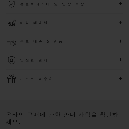
+
휴블로티스타 및 연장 보증
용됩니다.
더 알아보기
위블로 커뮤니티에 가입하여
2026
년
1
월
1
일 이후 구매한 워치
+
예상 배송일
에 대해
5
년 추가 워런티 혜택
(
약관 적용
)
을 받으세요
.
또한 다양
한 익스클루시브 이벤트에도 참여하실 수 있습니다
.
결제 접수 후 영업일 기준 4~7일 이내에 배송될 것으로 예상됩니
더 알아보기
+
무료 배송 & 반품
다. *재고 상황에 따라 달라질 수 있습니다*.
무료 배송 및 간단하고 편리하게 이용할 수 있는 무료 반품 혜택
+
안전한 결제
을 누려보세요
위블로는 최신 결제 기술을 활용합니다. 온라인으로 구매하신
+
기프트 파우치
모든 제품은 빠르고 안전하게 결제가 가능하며, 개인정보를 안
전하게 보호합니다.
위블로의 무료 기프트 파우치로 기프트에 더욱 특별한 매력을 더
해보세요.
온라인 구매에 관한 안내 사항을 확인하
세요.