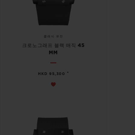
클래식 퓨전
크로노그래프 블랙 매직 45
MM
•
HKD 95,300