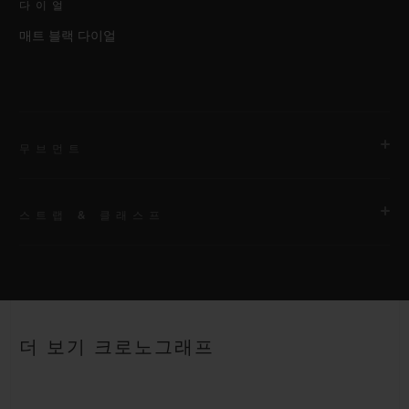
다이얼
매트 블랙 다이얼
무브먼트
스트랩 & 클래스프
무브먼트
HUB1153 셀프 와인딩 크로노그래프 무브먼트
스트랩
파워 리저브
안감 처리된 블랙 러버 스트랩
약 48시간
더 보기 크로노그래프
클래스프