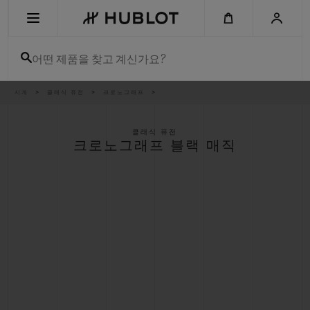
Skip
to
main
content
어떤 제품을 찾고 계신가요?
이
시계
클래식 퓨전
크로노그래프
최근 검색
동
경
로
최근 검색이 없습니다
클래식 퓨전
크로노그래프 블랙 매직
신제품