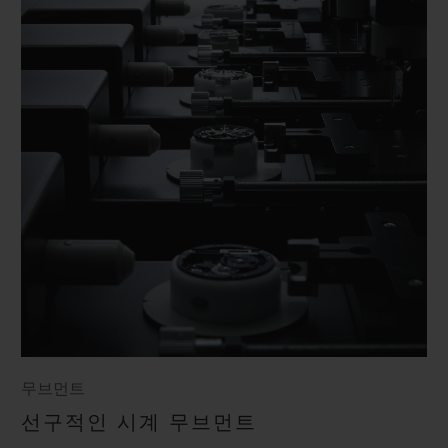
무브먼트
선구적인 시계 무브먼트