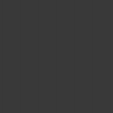
빅뱅
빅뱅
스피릿 오브 빅
썸머 멀티 컬러 세라믹
피치 세라믹
에센셜 토프
온라인 익스클
익스클루시브 서비스
5+5 워런티
휴블로티스타 및 연장 보증
예상 배송일
무료 배송 & 반품
안전한 결제
기프트 파우치