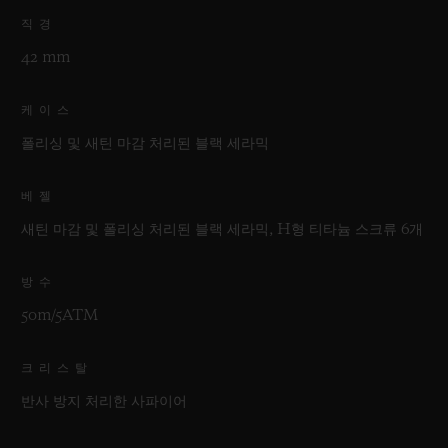
직경
42 mm
케이스
폴리싱 및 새틴 마감 처리된 블랙 세라믹
베젤
새틴 마감 및 폴리싱 처리된 블랙 세라믹, H형 티타늄 스크류 6개
방수
50m/5ATM
크리스탈
반사 방지 처리한 사파이어