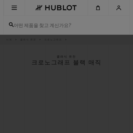
Skip
to
main
content
어떤 제품을 찾고 계신가요?
이
시계
클래식 퓨전
크로노그래프
최근 검색
동
경
로
최근 검색이 없습니다
클래식 퓨전
크로노그래프 블랙 매직
신제품