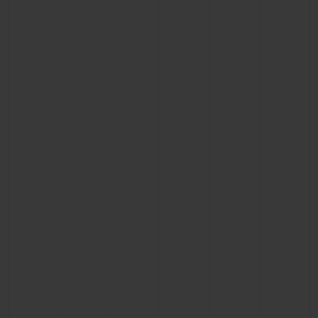
빅뱅
빅뱅
스피릿 오브 빅
썸머 멀티 컬러 세라믹
피치 세라믹
에센셜 토프
온라인 익스클
익스클루시브 서비스
5+5 워런티
휴블로티스타 및 연장 보증
예상 배송일
무료 배송 & 반품
안전한 결제
기프트 파우치