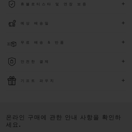
+
휴블로티스타 및 연장 보증
용됩니다.
더 알아보기
위블로 커뮤니티에 가입하여
2026
년
1
월
1
일 이후 구매한 워치
+
예상 배송일
에 대해
5
년 추가 워런티 혜택
(
약관 적용
)
을 받으세요
.
또한 다양
한 익스클루시브 이벤트에도 참여하실 수 있습니다
.
결제 접수 후 영업일 기준 2~5일 이내에 배송될 것으로 예상됩니
더 알아보기
+
무료 배송 & 반품
다. *재고 상황에 따라 달라질 수 있습니다*.
무료 배송 및 간단하고 편리하게 이용할 수 있는 무료 반품 혜택
+
안전한 결제
을 누려보세요
위블로는 최신 결제 기술을 활용합니다. 온라인으로 구매하신
+
기프트 파우치
모든 제품은 빠르고 안전하게 결제가 가능하며, 개인정보를 안
전하게 보호합니다.
위블로의 무료 기프트 파우치로 기프트에 더욱 특별한 매력을 더
해보세요.
온라인 구매에 관한 안내 사항을 확인하
세요.