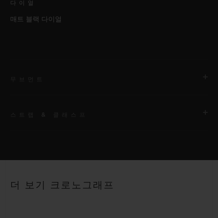
다이얼
매트 블랙 다이얼
무브먼트
스트랩 & 클래스프
무브먼트
HUB1153 셀프 와인딩 크로노그래프 무브먼트
스트랩
파워 리저브
안감 처리된 블랙 러버 스트랩
약 48시간
더 보기 크로노그래프
클래스프