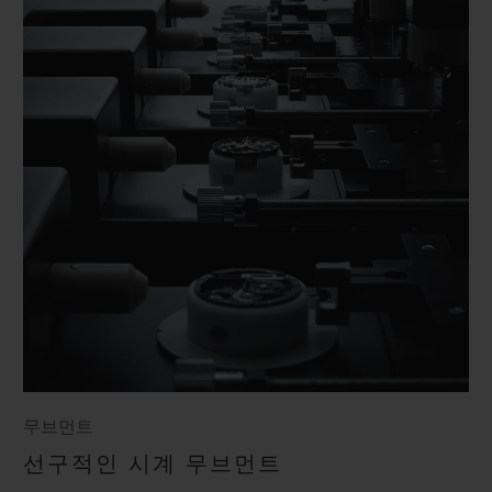
무브먼트
선구적인 시계 무브먼트