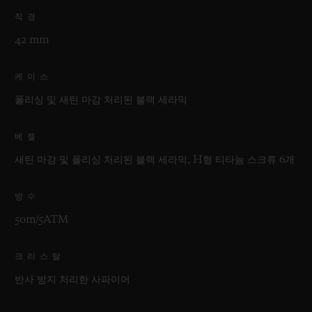
직경
42 mm
케이스
폴리싱 및 새틴 마감 처리된 블랙 세라믹
베젤
새틴 마감 및 폴리싱 처리된 블랙 세라믹, H형 티타늄 스크류 6개
방수
50m/5ATM
크리스탈
반사 방지 처리한 사파이어