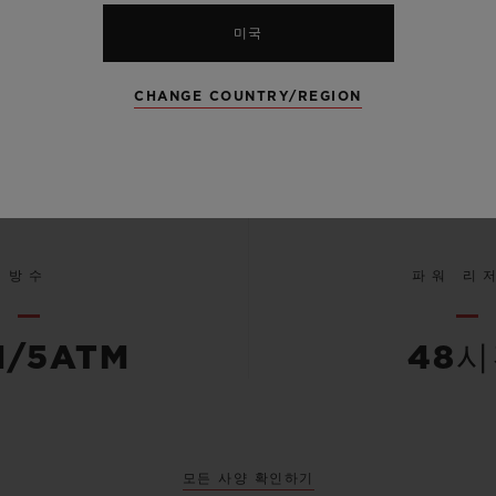
미국
및 새틴 마감
안감 처리된
CHANGE COUNTRY/REGION
블랙 세라믹
버 스
방수
파워 리
M/5ATM
48
모든 사양 확인하기