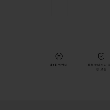
5+5 워런티
휴블로티스타 및
장 보증