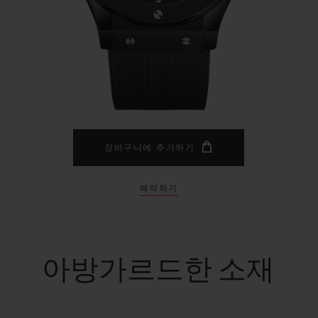
빅뱅
스피릿 오브 빅뱅
피치 세라믹
에센셜 토프
리로디
온라인 익스클루시브
 연장
예상 배송일
무료 배송 & 반품
안전한 결제
기
장바구니에 추가하기
예약하기
부티크 검색
아방가르드한 소재