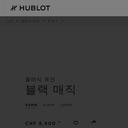
Skip
to
main
content
이
시계
클래식 퓨전
3-핸즈
동
경
로
최근 검색
신제품
최근 검색이 없습니다
클래식 퓨전
블랙 매직
45MM
42MM
38MM
•
CHF 8,900