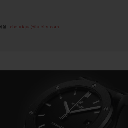
eboutique@hublot.com
메일