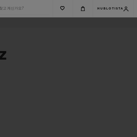
 찾고 계신가요?
HUBLOTISTA
Z