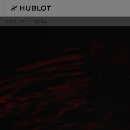
Skip
to
main
content
이
위블로 세계
장인정신
동
경
로
최근 검색
신제품
최근 검색이 없습니다