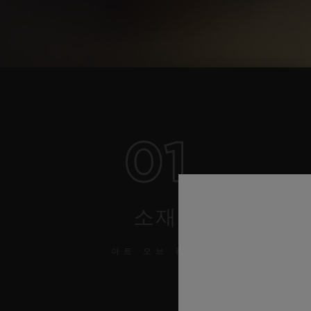
01
소재
아트 오브 퓨전