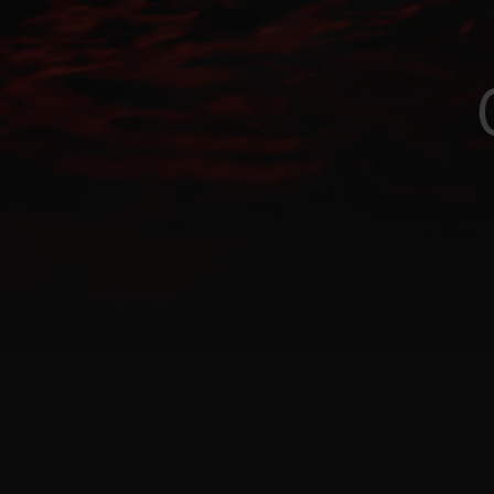
빅뱅
썸머 멀티 컬러 세라믹
익스클루시브 서비스
5+5 워런티
휴블로티스타 및
보증
연락처