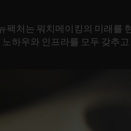
뉴팩처는
워치메이킹의
미래를
는
노하우와
인프라를
모두
갖추고