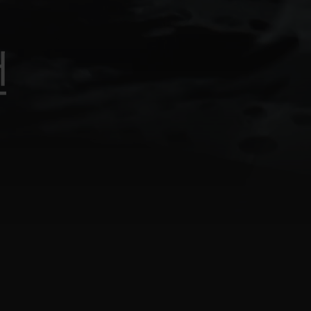
빅뱅
드 올 블랙
전
프트 파우치