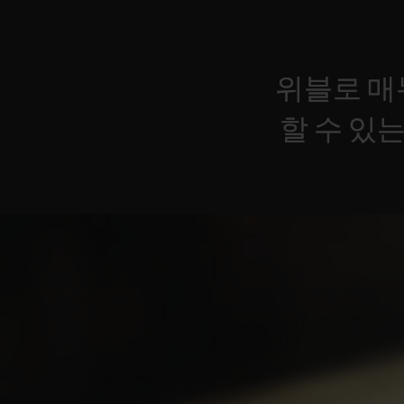
위블로
매
할
수
있