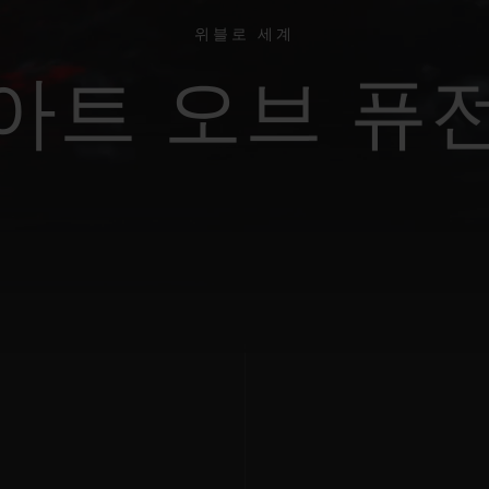
빅뱅
스피릿 오브 빅뱅
피치 세라믹
에센셜 토프
리로디
위블로 세계
온라인 익스클루시브
아트 오브 퓨
 연장
예상 배송일
무료 배송 & 반품
안전한 결제
기
부티크 검색