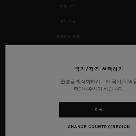
채용 정보
보도 자료
개인정보 보호
법적 고지 및 이용 약관
웹사이트 이용 약관
국가/지역 선택하기
환경을 최적화하기 위해 국가/지역
윤리적 약속
확인해주시기 바랍니다.
접근성
미국
MSA 투명성 법률
CHANGE COUNTRY/REGION
사이트맵