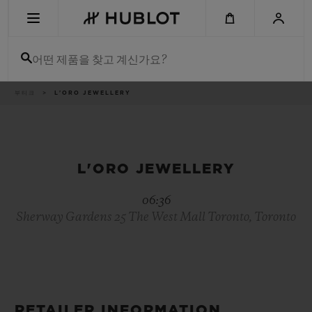
Skip
to
main
content
어떤 제품을 찾고 계신가요?
이
부티크
L'ORO JEWELLERY
최근 검색
동
경
로
최근 검색이 없습니다
신제품
L'ORO JEWELLERY
06:36
Sherway Gardens 25 The West Mall Toronto, Toronto
RETAILER INFORMATION