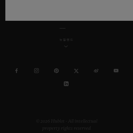
한국어
뉴질랜드
© 2026 Hublot - All intellectual
property rights reserved