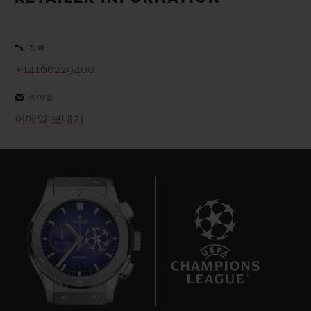
빅뱅
빅뱅
스피릿 오브 빅
썸머 멀티 컬러 세라믹
피치 세라믹
에센셜 토프
온라인 익스클
전화
+14166229400
익스클루시브 서비스
이메일
5+5 워런티
이메일 보내기
휴블로티스타 및 연장 보증
예상 배송일
무료 배송 & 반품
안전한 결제
8
기프트 파우치