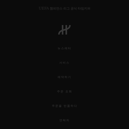
UEFA 챔피언스 리그 공식 타임키퍼
연락처
뉴스레터
서비스
예약하기
주문 조회
부티크 검색
주문을 반품하다
연락처