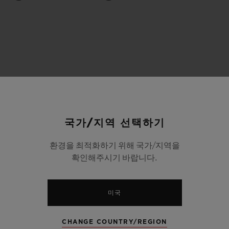
빅뱅
스피릿 오브 빅뱅
피치 세라믹
에센셜 토프
리로디
온라인 익스클루시브
 연장
예상 배송일
무료 배송 & 반품
안전한 결제
기
국가/지역 선택하기
환경을 최적화하기 위해 국가/지역을
부티크 검색
확인해주시기 바랍니다.
미국
CHANGE COUNTRY/REGION