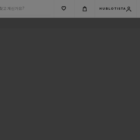
 찾고 계신가요?
HUBLOTISTA