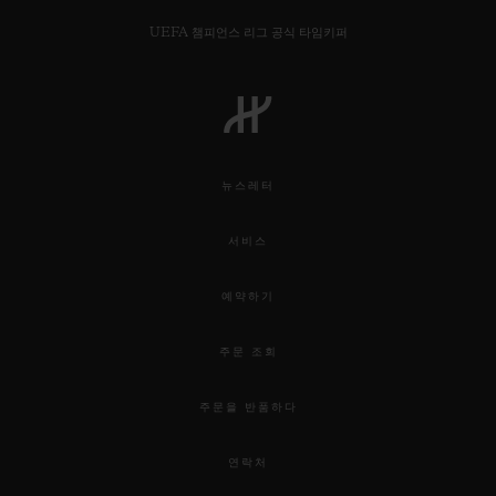
UEFA 챔피언스 리그 공식 타임키퍼
연락처
뉴스레터
서비스
예약하기
주문 조회
부티크 검색
주문을 반품하다
연락처