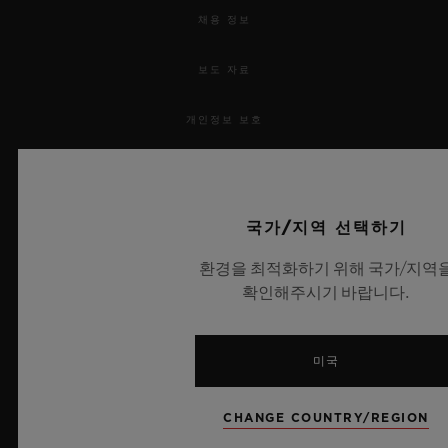
채용 정보
보도 자료
개인정보 보호
법적 고지 및 이용 약관
웹사이트 이용 약관
국가/지역 선택하기
환경을 최적화하기 위해 국가/지역
윤리적 약속
확인해주시기 바랍니다.
접근성
미국
MSA 투명성 법률
CHANGE COUNTRY/REGION
사이트맵