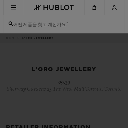
Skip
to
main
content
어떤 제품을 찾고 계신가요?
이
부티크
L'ORO JEWELLERY
최근 검색
동
경
로
최근 검색이 없습니다
신제품
L'ORO JEWELLERY
09:39
Sherway Gardens 25 The West Mall Toronto, Toronto
RETAILER INFORMATION