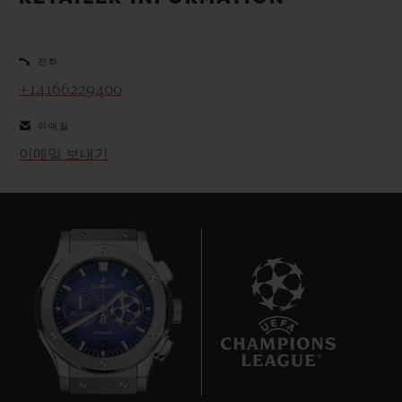
빅뱅
빅뱅
스피릿 오브 빅
썸머 멀티 컬러 세라믹
피치 세라믹
에센셜 토프
온라인 익스클
전화
+14166229400
익스클루시브 서비스
이메일
5+5 워런티
이메일 보내기
휴블로티스타 및 연장 보증
예상 배송일
무료 배송 & 반품
안전한 결제
7
기프트 파우치