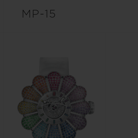
빅뱅
썸머 멀티 컬러 세라믹
MP-15
익스클루시브 서비스
5+5 워런티
휴블로티스타 및
보증
연락처