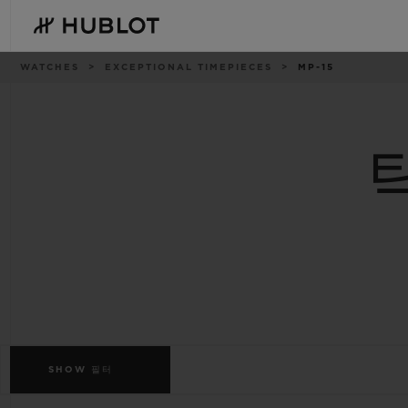
Skip
to
main
content
이
WATCHES
EXCEPTIONAL TIMEPIECES
MP-15
동
경
로
최근 검색
신제품
최근 검색이 없습니다
SHOW
필터