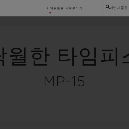
어떤 제품을
시계
위블로 세계
부티크
탁월한 타임피
MP-15