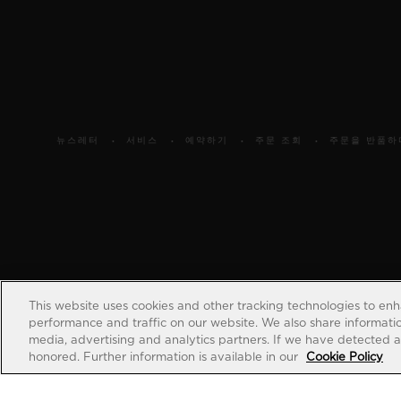
뉴스레터
서비스
예약하기
주문 조회
주문을 반품하
This website uses cookies and other tracking technologies to en
performance and traffic on our website. We also share information
media, advertising and analytics partners. If we have detected an
honored. Further information is available in our
Cookie Policy