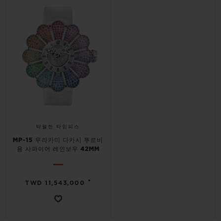
빅뱅
빅뱅
스피릿 오브 빅
썸머 멀티 컬러 세라믹
피치 세라믹
에센셜 토프
온라인 익스클
익스클루시브 서비스
5+5 워런티
휴블로티스타 및 연장 보증
탁월한 타임피스
예상 배송일
MP-15 무라카미 다카시 투르비
용 사파이어 레인보우 42MM
무료 배송 & 반품
•
TWD 11,543,000
안전한 결제
기프트 파우치