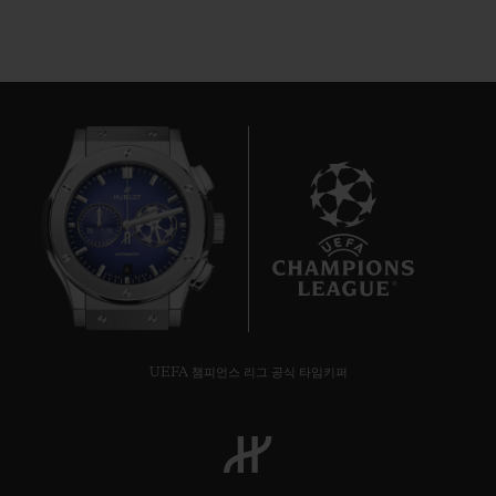
연락처
6
부티크 검색
UEFA 챔피언스 리그 공식 타임키퍼