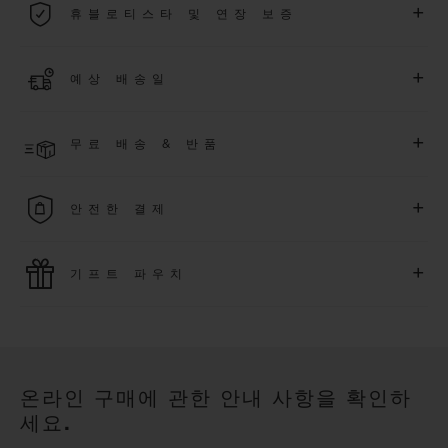
+
휴블로티스타 및 연장 보증
용됩니다.
더 알아보기
위블로 커뮤니티에 가입하여
2026
년
1
월
1
일 이후 구매한 워치
+
예상 배송일
에 대해
5
년 추가 워런티 혜택
(
약관 적용
)
을 받으세요
.
또한 다양
한 익스클루시브 이벤트에도 참여하실 수 있습니다
.
결제 접수 후 영업일 기준 4~8일 이내에 배송될 것으로 예상됩니
더 알아보기
+
무료 배송 & 반품
다. *재고 상황에 따라 달라질 수 있습니다*.
무료 배송 및 간단하고 편리하게 이용할 수 있는 무료 반품 혜택
+
안전한 결제
을 누려보세요
위블로는 최신 결제 기술을 활용합니다. 온라인으로 구매하신
+
기프트 파우치
모든 제품은 빠르고 안전하게 결제가 가능하며, 개인정보를 안
전하게 보호합니다.
위블로의 무료 기프트 파우치로 기프트에 더욱 특별한 매력을 더
해보세요.
온라인 구매에 관한 안내 사항을 확인하
세요.