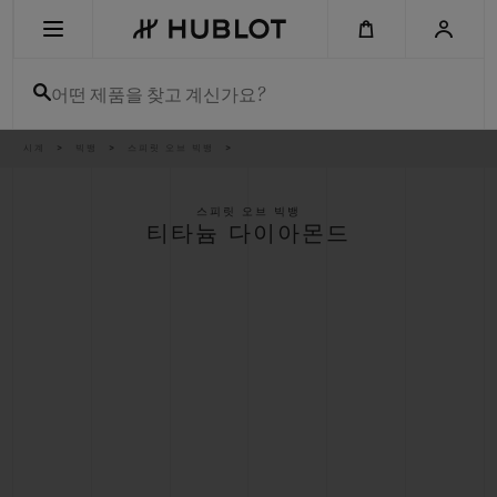
Skip
to
main
content
어떤 제품을 찾고 계신가요?
이
시계
빅뱅
스피릿 오브 빅뱅
최근 검색
동
경
로
최근 검색이 없습니다
스피릿 오브 빅뱅
티타늄 다이아몬드
신제품