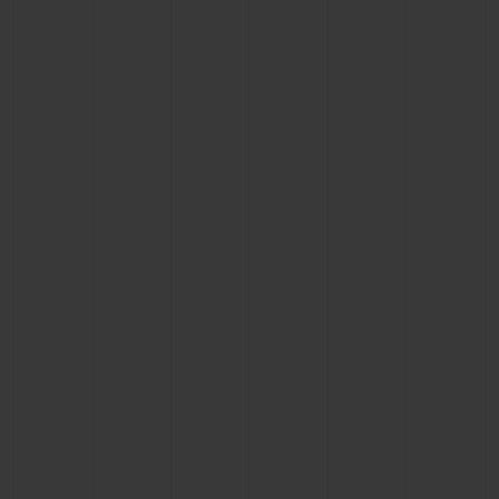
빅뱅
빅뱅
스피릿 오브 빅
썸머 멀티 컬러 세라믹
피치 세라믹
에센셜 토프
온라인 익스클
익스클루시브 서비스
5+5 워런티
휴블로티스타 및 연장 보증
예상 배송일
무료 배송 & 반품
안전한 결제
기프트 파우치