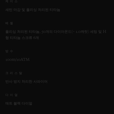
케이스
새틴 마감 및 폴리싱 처리된 티타늄
베젤
폴리싱 처리된 티타늄, 50개의 다이아몬드(~ 1.0캐럿) 세팅 및 H
형 티타늄 스크류 6개
방수
100m/10ATM
크리스탈
반사 방지 처리한 사파이어
다이얼
매트 블랙 다이얼