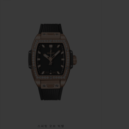
스피릿 오브 빅뱅