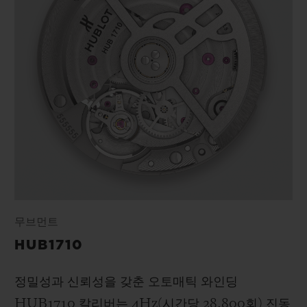
무브먼트
HUB1710
정밀성과 신뢰성을 갖춘 오토매틱 와인딩
HUB1710 칼리버는 4Hz(시간당 28,800회) 진동