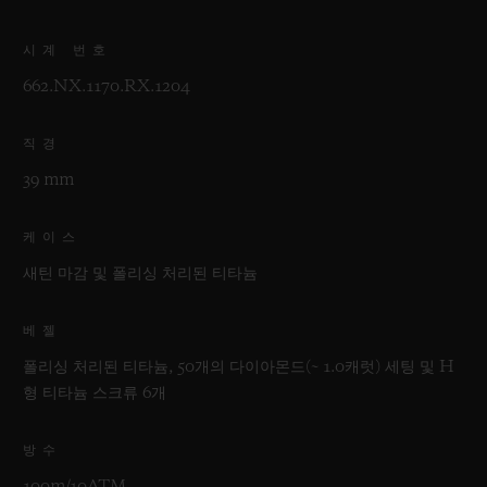
시계 번호
662.NX.1170.RX.1204
직경
39 mm
케이스
새틴 마감 및 폴리싱 처리된 티타늄
베젤
폴리싱 처리된 티타늄, 50개의 다이아몬드(~ 1.0캐럿) 세팅 및 H
형 티타늄 스크류 6개
방수
100m/10ATM