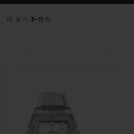
스트랩
파워 리저브
안감 처리된 블랙 스트럭처드 러버 스트랩
50시간
더 보기 3-핸즈
클래스프
스테인리스 스틸 디플로이언트 버클 클래스프