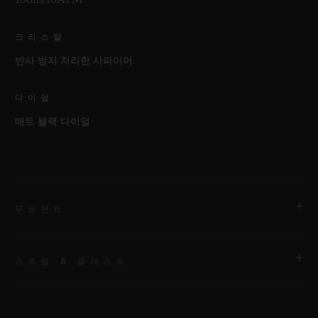
크리스탈
반사 방지 처리한 사파이어
다이얼
매트 블랙 다이얼
무브먼트
스트랩 & 클래스프
무브먼트
HUB1710 셀프 와인딩 무브먼트