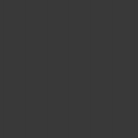
빅뱅
빅뱅
스피릿 오브 빅
썸머 멀티 컬러 세라믹
피치 세라믹
에센셜 토프
온라인 익스클
익스클루시브 서비스
5+5 워런티
휴블로티스타 및 연장 보증
예상 배송일
무료 배송 & 반품
안전한 결제
기프트 파우치