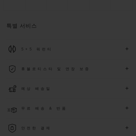
특별 서비스
+
5+5 워런티
2026년 1월 1일부터 구매한 모든 워치에는 5년 국제 워런티가 적
+
휴블로티스타 및 연장 보증
용됩니다.
더 알아보기
위블로 커뮤니티에 가입하여
2026
년
1
월
1
일 이후 구매한 워치
+
예상 배송일
에 대해
5
년 추가 워런티 혜택
(
약관 적용
)
을 받으세요
.
또한 다양
한 익스클루시브 이벤트에도 참여하실 수 있습니다
.
결제 접수 후 영업일 기준 2~6일 이내에 배송될 것으로 예상됩니
더 알아보기
+
무료 배송 & 반품
다. *재고 상황에 따라 달라질 수 있습니다*.
무료 배송 및 간단하고 편리하게 이용할 수 있는 무료 반품 혜택
+
안전한 결제
을 누려보세요