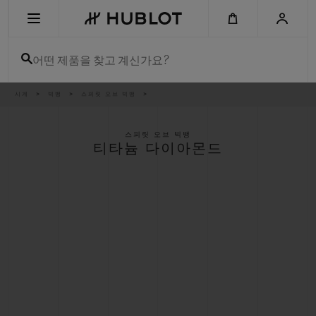
Skip
to
main
content
어떤 제품을 찾고 계신가요?
이
시계
빅뱅
스피릿 오브 빅뱅
최근 검색
동
경
로
최근 검색이 없습니다
스피릿 오브 빅뱅
티타늄 다이아몬드
신제품