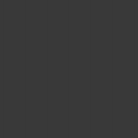
빅뱅
빅뱅
스피릿 오브 빅
썸머 멀티 컬러 세라믹
피치 세라믹
에센셜 토프
온라인 익스클
익스클루시브 서비스
5+5 워런티
휴블로티스타 및 연장 보증
예상 배송일
무료 배송 & 반품
안전한 결제
기프트 파우치