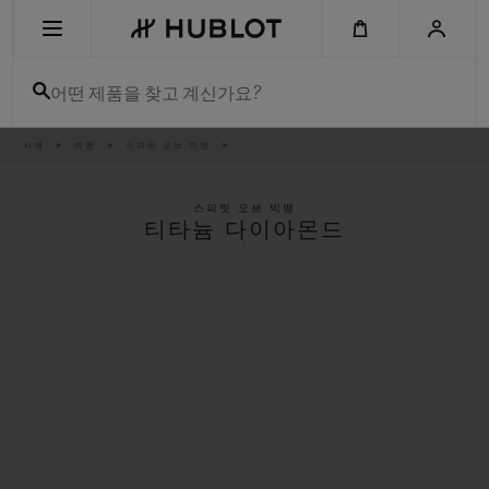
Skip
to
main
content
어떤 제품을 찾고 계신가요?
이
시계
빅뱅
스피릿 오브 빅뱅
최근 검색
동
경
로
최근 검색이 없습니다
스피릿 오브 빅뱅
티타늄 다이아몬드
신제품