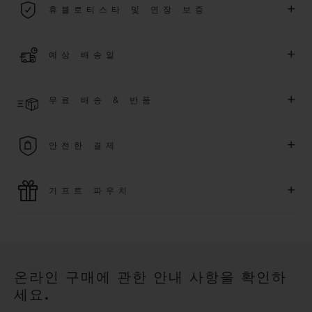
+
휴블로티스타 및 연장 보증
용됩니다.
더 알아보기
위블로 커뮤니티에 가입하여
2026
년
1
월
1
일 이후 구매한 워치
+
예상 배송일
에 대해
5
년 추가 워런티 혜택
(
약관 적용
)
을 받으세요
.
또한 다양
한 익스클루시브 이벤트에도 참여하실 수 있습니다
.
결제 접수 후 영업일 기준 2~6일 이내에 배송될 것으로 예상됩니
더 알아보기
+
무료 배송 & 반품
다. *재고 상황에 따라 달라질 수 있습니다*.
무료 배송 및 간단하고 편리하게 이용할 수 있는 무료 반품 혜택
+
안전한 결제
을 누려보세요
위블로는 최신 결제 기술을 활용합니다. 온라인으로 구매하신
+
기프트 파우치
모든 제품은 빠르고 안전하게 결제가 가능하며, 개인정보를 안
전하게 보호합니다.
위블로의 무료 기프트 파우치로 기프트에 더욱 특별한 매력을 더
해보세요.
온라인 구매에 관한 안내 사항을 확인하
세요.