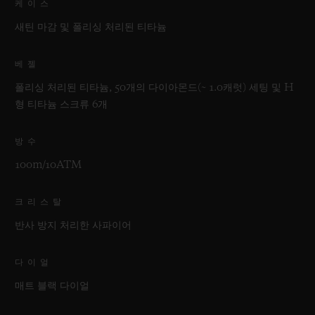
케이스
새틴 마감 및 폴리싱 처리된 티타늄
베젤
폴리싱 처리된 티타늄, 50개의 다이아몬드(~ 1.0캐럿) 세팅 및 H
형 티타늄 스크류 6개
방수
100m/10ATM
크리스탈
반사 방지 처리한 사파이어
다이얼
매트 블랙 다이얼