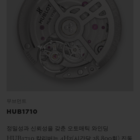
무브먼트
HUB1710
정밀성과 신뢰성을 갖춘 오토매틱 와인딩
HUB1710 칼리버는 4Hz(시간당 28,800회) 진동