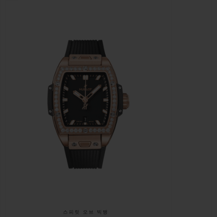
스피릿 오브 빅뱅