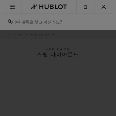
Skip
to
main
content
어떤 제품을 찾고 계신가요?
이
시계
빅뱅
스피릿 오브 빅뱅
최근 검색
동
경
로
최근 검색이 없습니다
스피릿 오브 빅뱅
스틸 다이아몬드
신제품