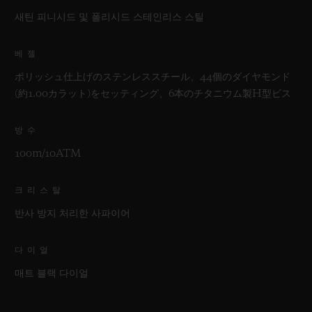
새틴 피니시드 및 폴리시드 스테인리스 스틸
베젤
ポリッシュ仕上げのステンレススチール、44個のダイヤモンド
(約1.00カラット)をセッティング、6本のチタニウム製H型ビス
방수
100m/10ATM
크리스탈
반사 방지 처리한 사파이어
다이얼
매트 블랙 다이얼