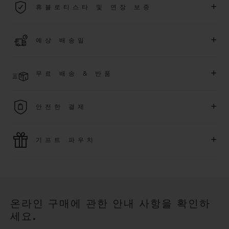
+
휴블로티스타 및 연장 보증
용됩니다.
더 알아보기
위블로 커뮤니티에 가입하여
2026
년
1
월
1
일 이후 구매한 워치
+
예상 배송일
에 대해
5
년 추가 워런티 혜택
(
약관 적용
)
을 받으세요
.
또한 다양
한 익스클루시브 이벤트에도 참여하실 수 있습니다
.
결제 접수 후 영업일 기준 2~6일 이내에 배송될 것으로 예상됩니
더 알아보기
+
무료 배송 & 반품
다. *재고 상황에 따라 달라질 수 있습니다*.
무료 배송 및 간단하고 편리하게 이용할 수 있는 무료 반품 혜택
+
안전한 결제
을 누려보세요
위블로는 최신 결제 기술을 활용합니다. 온라인으로 구매하신
+
기프트 파우치
모든 제품은 빠르고 안전하게 결제가 가능하며, 개인정보를 안
전하게 보호합니다.
위블로의 무료 기프트 파우치로 기프트에 더욱 특별한 매력을 더
해보세요.
온라인 구매에 관한 안내 사항을 확인하
세요.