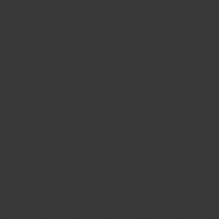
빅뱅
빅뱅
스피릿 오브 빅
썸머 멀티 컬러 세라믹
피치 세라믹
에센셜 토프
온라인 익스클
익스클루시브 서비스
5+5 워런티
휴블로티스타 및 연장 보증
예상 배송일
무료 배송 & 반품
안전한 결제
기프트 파우치