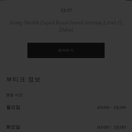
빅뱅
빅뱅
스피릿 오브 빅
23:27
썸머 멀티 컬러 세라믹
피치 세라믹
에센셜 토프
온라인 익스클
Along Sheikh Zayed Road Grand Atrium,Level-G,
Dubai
익스클루시브 서비스
5+5 워런티
예약하기
휴블로티스타 및 연장 보증
부티크 정보
예상 배송일
영업 시간
무료 배송 & 반품
월요일
10:00 - 23:00
안전한 결제
화요일
10:00 - 23:00
기프트 파우치