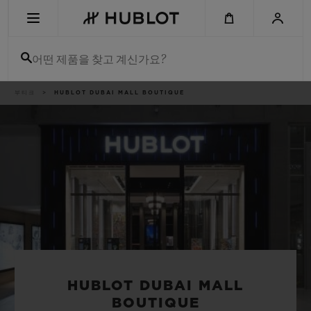
Skip
to
main
content
어떤 제품을 찾고 계신가요?
이
부티크
HUBLOT DUBAI MALL BOUTIQUE
최근 검색
동
경
로
최근 검색이 없습니다
신제품
HUBLOT DUBAI MALL
BOUTIQUE