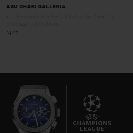
ABU DHABI GALLERIA
107, Hamouda Bin Ali Al Dhaheri Str. Level L1,
Unit 144A , Abu Dhabi
23:27
8