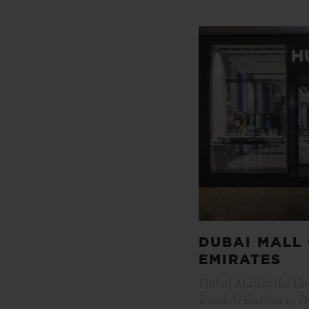
DUBAI MALL 
EMIRATES
Dubai Mall of the E
Road Al Barsha 1 , 