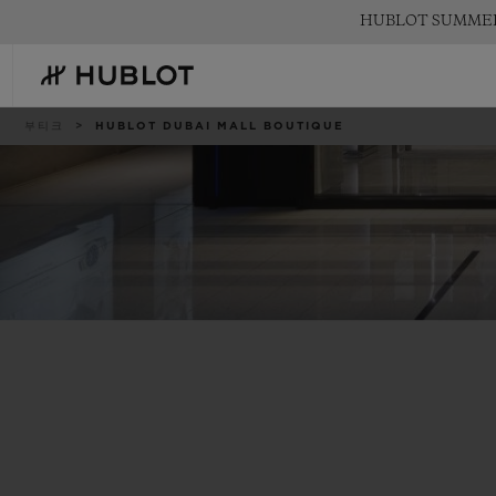
Skip
HUBLOT SUMM
to
main
content
이
부티크
HUBLOT DUBAI MALL BOUTIQUE
동
경
로
최근 검색
신제품
최근 검색이 없습니다