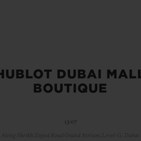
빅뱅
스피릿 오브 빅뱅
피치 세라믹
에센셜 토프
리로디
온라인 익스클루시브
 연장
예상 배송일
무료 배송 & 반품
안전한 결제
기
HUBLOT DUBAI MAL
BOUTIQUE
부티크 검색
13:07
Along Sheikh Zayed Road Grand Atrium,Level-G, Dubai