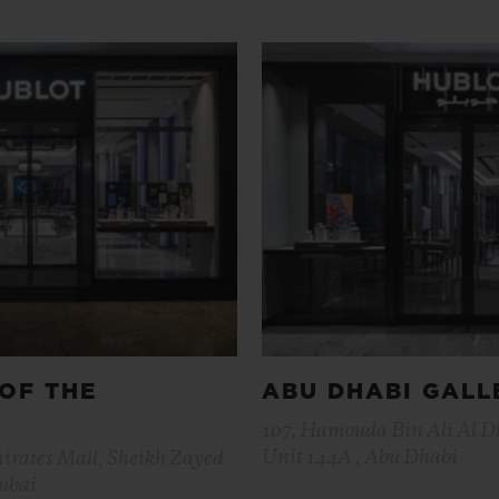
OF THE
ABU DHABI GALL
107, Hamouda Bin Ali Al Dh
Unit 144A , Abu Dhabi
mirates Mall, Sheikh Zayed
Dubai