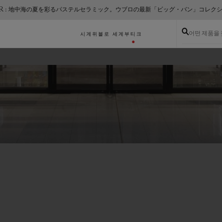
ER : 地中海の夏を彩るパステルセラミック。ウブロの最新「ビッグ・バン」コレク
어떤 제품을
시계
위블로 세계
부티크