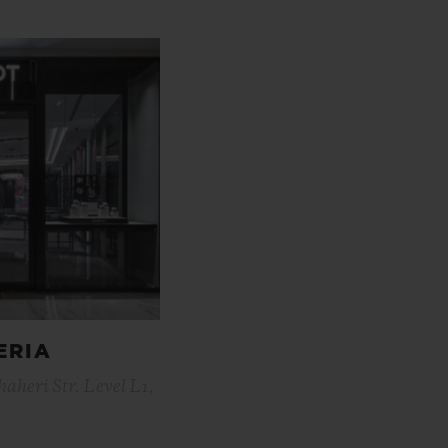
ERIA
aheri Str. Level L1,