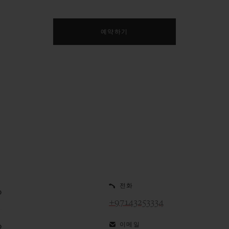
예약하기
전화
0
+97143253334
이메일
0