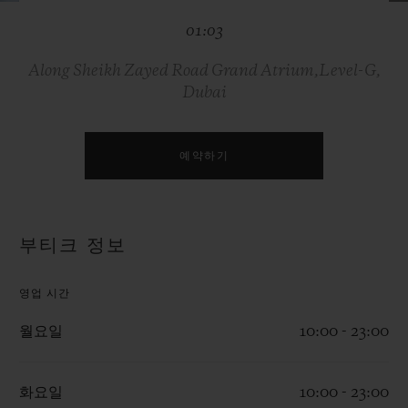
빅뱅
빅뱅
스피릿 오브 빅
01:03
썸머 멀티 컬러 세라믹
피치 세라믹
에센셜 토프
온라인 익스클
Along Sheikh Zayed Road Grand Atrium,Level-G,
Dubai
익스클루시브 서비스
5+5 워런티
예약하기
휴블로티스타 및 연장 보증
부티크 정보
예상 배송일
영업 시간
무료 배송 & 반품
월요일
10:00 - 23:00
안전한 결제
화요일
10:00 - 23:00
기프트 파우치