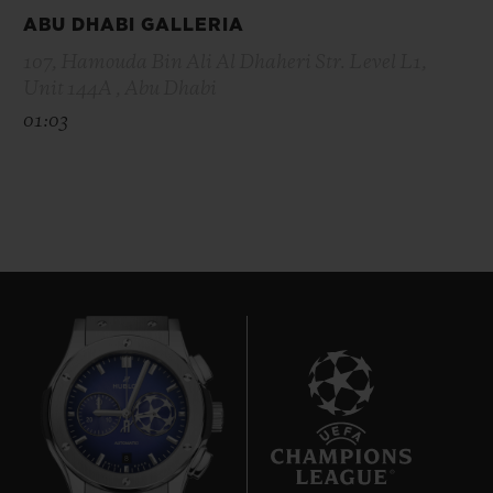
ABU DHABI GALLERIA
107, Hamouda Bin Ali Al Dhaheri Str. Level L1,
Unit 144A , Abu Dhabi
01:03
8