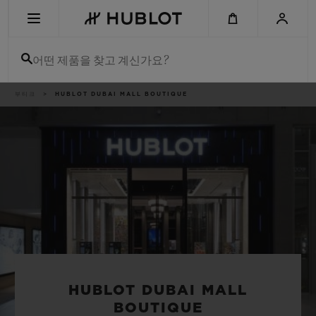
Skip
to
main
content
어떤 제품을 찾고 계신가요?
이
부티크
HUBLOT DUBAI MALL BOUTIQUE
최근 검색
동
경
로
최근 검색이 없습니다
신제품
HUBLOT DUBAI MALL
BOUTIQUE