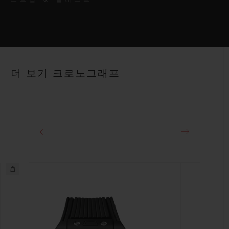
무브먼트
HUB4700 셀프 와인딩 스켈레톤 크로노그래프 무브먼트
스트랩
파워 리저브
안감 처리된 블랙 스트럭처드 러버 스트랩
50시간
더 보기 크로노그래프
클래스프
18K 킹 골드 및 블랙 PVD 티타늄 디플로이언트 버클 클래스프