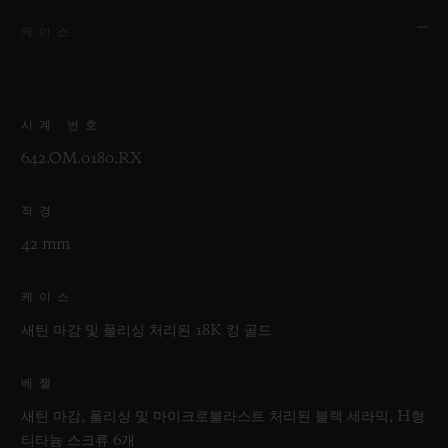
케이스
시계 번호
642.OM.0180.RX
직경
42 mm
케이스
새틴 마감 및 폴리싱 처리된 18K 킹 골드
베젤
새틴 마감, 폴리싱 및 마이크로블라스트 처리된 블랙 세라믹, H형
티타늄 스크류 6개