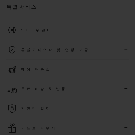
특별 서비스
+
5+5 워런티
2026년 1월 1일부터 구매한 모든 워치에는 5년 국제 워런티가 적
+
휴블로티스타 및 연장 보증
용됩니다.
더 알아보기
위블로 커뮤니티에 가입하여
2026
년
1
월
1
일 이후 구매한 워치
+
예상 배송일
에 대해
5
년 추가 워런티 혜택
(
약관 적용
)
을 받으세요
.
또한 다양
한 익스클루시브 이벤트에도 참여하실 수 있습니다
.
결제 접수 후 영업일 기준 2~6일 이내에 배송될 것으로 예상됩니
더 알아보기
+
무료 배송 & 반품
다. *재고 상황에 따라 달라질 수 있습니다*.
무료 배송 및 간단하고 편리하게 이용할 수 있는 무료 반품 혜택
+
안전한 결제
을 누려보세요
위블로는 최신 결제 기술을 활용합니다. 온라인으로 구매하신
+
기프트 파우치
모든 제품은 빠르고 안전하게 결제가 가능하며, 개인정보를 안