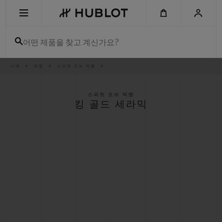
Skip
to
main
content
어떤 제품을 찾고 계신가요?
이
시계
빅뱅
스피릿 오브 빅뱅
최근 검색
동
경
로
최근 검색이 없습니다
스피릿 오브 빅뱅
킹 골드 세라믹
신제품