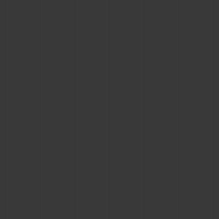
빅뱅
빅뱅
스피릿 오브 빅
썸머 멀티 컬러 세라믹
피치 세라믹
에센셜 토프
온라인 익스클
익스클루시브 서비스
5+5 워런티
휴블로티스타 및 연장 보증
예상 배송일
무료 배송 & 반품
안전한 결제
기프트 파우치