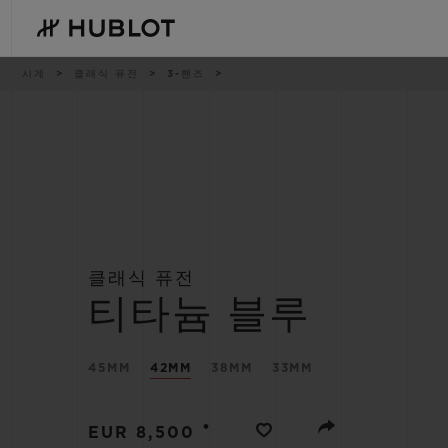
Skip
to
main
content
이
시계
클래식 퓨전
3-핸즈
동
경
로
최근 검색
신제품
최근 검색이 없습니다
클래식 퓨전
티타늄 블루
45MM
42MM
38MM
33MM
•
EUR 8,500