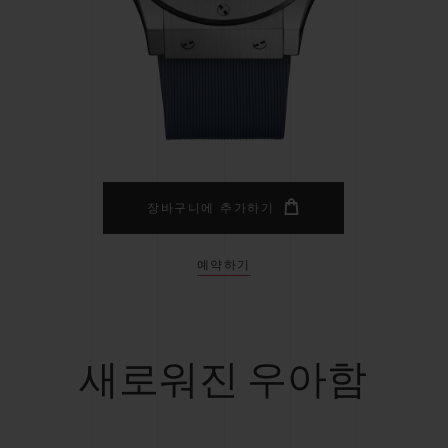
빅뱅
스피릿 오브 빅뱅
피치 세라믹
에센셜 토프
리로디
온라인 익스클루시브
 연장
예상 배송일
무료 배송 & 반품
안전한 결제
기
장바구니에 추가하기
예약하기
부티크 검색
새로워진 우아함