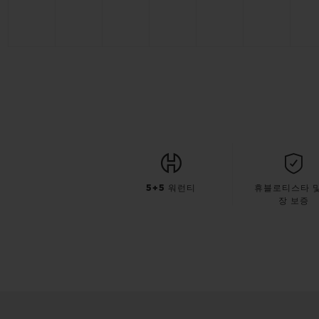
5+5 워런티
휴블로티스타 및
장 보증