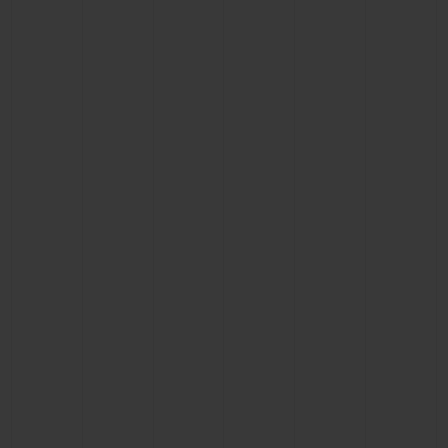
빅뱅
빅뱅
스피릿 오브 빅
썸머 멀티 컬러 세라믹
피치 세라믹
에센셜 토프
온라인 익스클
익스클루시브 서비스
5+5 워런티
휴블로티스타 및 연장 보증
예상 배송일
무료 배송 & 반품
안전한 결제
기프트 파우치