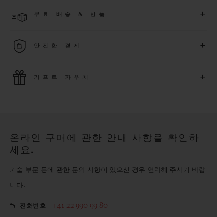
결제 접수 후 영업일 기준 2~6일 이내에 배송될 것으로 예상됩니
더 알아보기
+
무료 배송 & 반품
다. *재고 상황에 따라 달라질 수 있습니다*.
무료 배송 및 간단하고 편리하게 이용할 수 있는 무료 반품 혜택
+
안전한 결제
을 누려보세요
위블로는 최신 결제 기술을 활용합니다. 온라인으로 구매하신
+
기프트 파우치
모든 제품은 빠르고 안전하게 결제가 가능하며, 개인정보를 안
전하게 보호합니다.
위블로의 무료 기프트 파우치로 기프트에 더욱 특별한 매력을 더
해보세요.
온라인 구매에 관한 안내 사항을 확인하
세요.
기술 부문 등에 관한 문의 사항이 있으신 경우 연락해 주시기 바랍
니다.
+41 22 990 99 80
전화번호