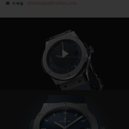
eboutique@hublot.com
이메일
Play
Video