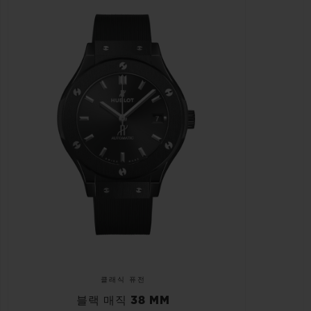
클래식 퓨전
블랙 매직 38 MM