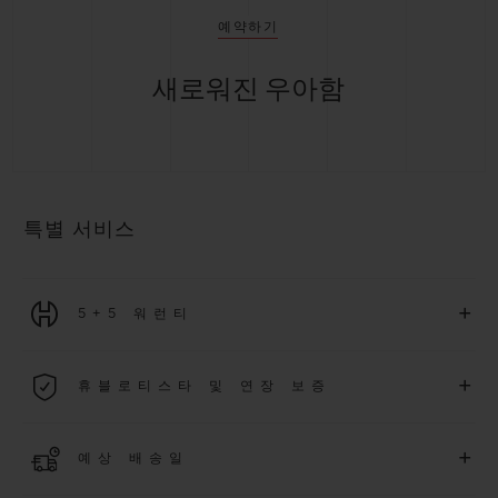
예약하기
새로워진 우아함
특별 서비스
+
5+5 워런티
2026년 1월 1일부터 구매한 모든 워치에는 5년 국제 워런티가 적
+
휴블로티스타 및 연장 보증
용됩니다.
더 알아보기
위블로 커뮤니티에 가입하여
2026
년
1
월
1
일 이후 구매한 워치
+
예상 배송일
에 대해
5
년 추가 워런티 혜택
(
약관 적용
)
을 받으세요
.
또한 다양
한 익스클루시브 이벤트에도 참여하실 수 있습니다
.