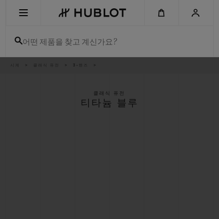
Skip
to
main
content
어떤 제품을 찾고 계신가요?
이
시계
클래식 퓨전
3-핸즈
최근 검색
동
경
로
최근 검색이 없습니다
클래식 퓨전
티타늄 블루
신제품