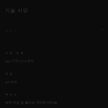
기술 사양
케이스
시계 번호
542.NX.7170.RX
직경
42 mm
케이스
새틴 마감 및 폴리싱 처리된 티타늄