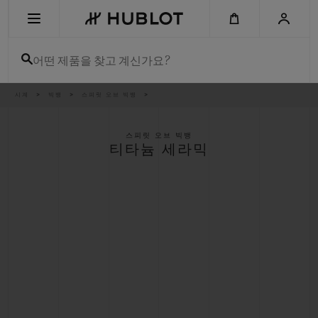
Skip
to
main
content
어떤 제품을 찾고 계신가요?
이
시계
빅뱅
스피릿 오브 빅뱅
최근 검색
동
경
로
최근 검색이 없습니다
스피릿 오브 빅뱅
티타늄 세라믹
신제품