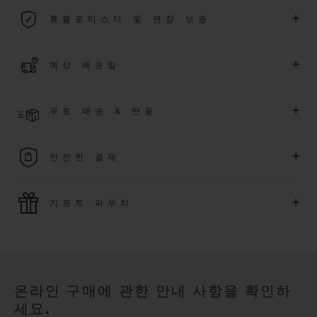
2026년 1월 1일부터 구매한 모든 워치에는 5년 국제 워런티가 적
+
휴블로티스타 및 연장 보증
용됩니다.
더 알아보기
위블로 커뮤니티에 가입하여
2026
년
1
월
1
일 이후 구매한 워치
+
예상 배송일
에 대해
5
년 추가 워런티 혜택
(
약관 적용
)
을 받으세요
.
또한 다양
한 익스클루시브 이벤트에도 참여하실 수 있습니다
.
결제 접수 후 영업일 기준 2~6일 이내에 배송될 것으로 예상됩니
더 알아보기
+
무료 배송 & 반품
다. *재고 상황에 따라 달라질 수 있습니다*.
무료 배송 및 간단하고 편리하게 이용할 수 있는 무료 반품 혜택
+
안전한 결제
을 누려보세요
위블로는 최신 결제 기술을 활용합니다. 온라인으로 구매하신
+
기프트 파우치
모든 제품은 빠르고 안전하게 결제가 가능하며, 개인정보를 안
전하게 보호합니다.
위블로의 무료 기프트 파우치로 기프트에 더욱 특별한 매력을 더
해보세요.
온라인 구매에 관한 안내 사항을 확인하
세요.