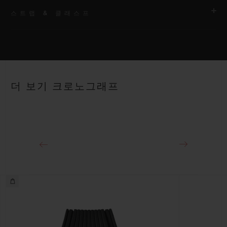
스트랩 & 클래스프
무브먼트
HUB4700 셀프 와인딩 스켈레톤 크로노그래프 무브먼트
스트랩
파워 리저브
안감 처리된 블랙 스트럭처드 러버 스트랩
50시간
더 보기 크로노그래프
클래스프
티타늄 디플로이언트 버클 클래스프