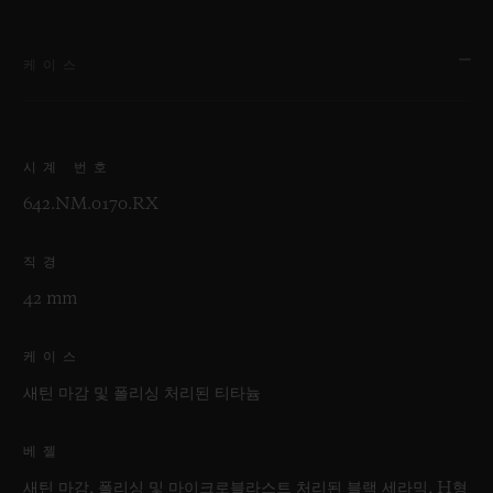
케이스
시계 번호
642.NM.0170.RX
직경
42 mm
케이스
새틴 마감 및 폴리싱 처리된 티타늄
베젤
새틴 마감, 폴리싱 및 마이크로블라스트 처리된 블랙 세라믹, H형