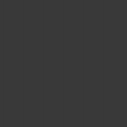
빅뱅
빅뱅
스피릿 오브 빅
썸머 멀티 컬러 세라믹
피치 세라믹
에센셜 토프
온라인 익스클
익스클루시브 서비스
5+5 워런티
휴블로티스타 및 연장 보증
예상 배송일
무료 배송 & 반품
안전한 결제
기프트 파우치