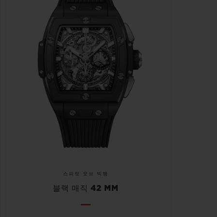
스피릿 오브 빅뱅
블랙 매직 42 MM