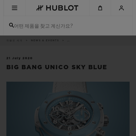
Skip
to
main
content
어떤 제품을 찾고 계신가요?
이
위블로 세계
NEWS & EVENTS
..
최근 검색
동
경
로
최근 검색이 없습니다
21 July 2020
BIG BANG UNICO SKY BLUE
신제품