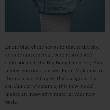
빅뱅
빅뱅
스피릿 오브 빅
썸머 멀티 컬러 세라믹
피치 세라믹
에센셜 토프
온라인 익스클
익스클루시브 서비스
5+5 워런티
In the blue of the sea as in that of the sky,
휴블로티스타 및 연장 보증
aquatic and ethereal, both relaxed and
sophisticated, the Big Bang Unico Sky Blue
예상 배송일
invites you on a journey. From Mykonos to
Ibiza via Saint-Tropez, the background is
무료 배송 & 반품
set. Cut out of ceramic, this new model
안전한 결제
makes an innovative material your new
basic.
기프트 파우치