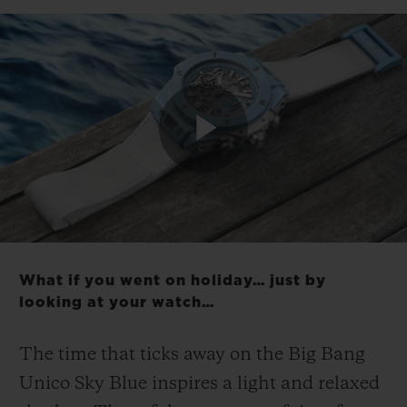
연락처
Play
Video
What if you went on holiday… just by
부티크 검색
looking at your watch…
The time that ticks away on the Big Bang
Unico Sky Blue inspires a light and relaxed