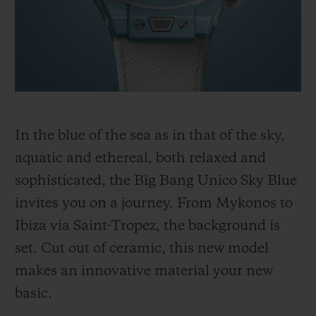
빅뱅
빅뱅
스피릿 오브 빅
썸머 멀티 컬러 세라믹
피치 세라믹
에센셜 토프
온라인 익스클
익스클루시브 서비스
5+5 워런티
In the blue of the sea as in that of the sky,
휴블로티스타 및 연장 보증
aquatic and ethereal, both relaxed and
sophisticated, the Big Bang Unico Sky Blue
예상 배송일
invites you on a journey. From Mykonos to
Ibiza via Saint-Tropez, the background is
무료 배송 & 반품
set. Cut out of ceramic, this new model
안전한 결제
makes an innovative material your new
basic.
기프트 파우치