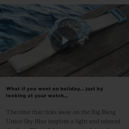
연락처
Play
Video
What if you went on holiday… just by
부티크 검색
looking at your watch…
The time that ticks away on the Big Bang
Unico Sky Blue inspires a light and relaxed