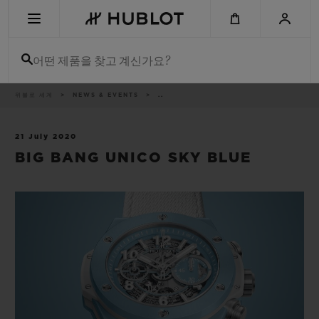
Skip
to
main
content
어떤 제품을 찾고 계신가요?
이
위블로 세계
NEWS & EVENTS
..
최근 검색
동
경
로
최근 검색이 없습니다
21 July 2020
BIG BANG UNICO SKY BLUE
신제품