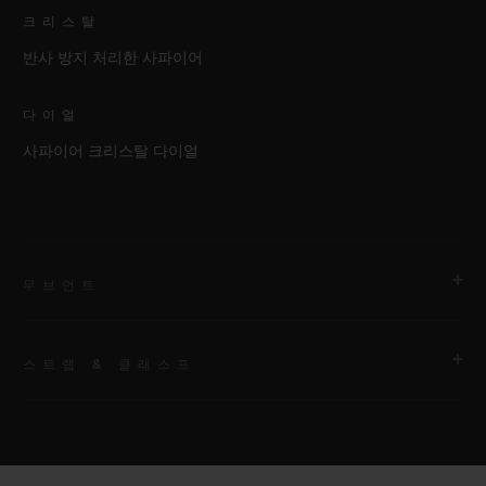
크리스탈
반사 방지 처리한 사파이어
다이얼
사파이어 크리스탈 다이얼
무브먼트
스트랩 & 클래스프
무브먼트
HUB4700 셀프 와인딩 스켈레톤 크로노그래프 무브먼트
스트랩
파워 리저브