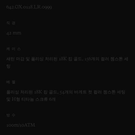
642.OX.0118.LR.0999
직경
42 mm
케이스
새틴 마감 및 폴리싱 처리된 18K 킹 골드, 156개의 컬러 젬스톤 세
팅
베젤
폴리싱 처리된 18K 킹 골드, 54개의 바게트 컷 컬러 젬스톤 세팅
및 H형 티타늄 스크류 6개
방수
100m/10ATM