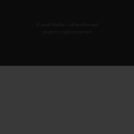
© 2026 Hublot - All intellectual
property rights reserved