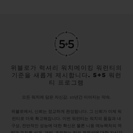
reflections.
The seven famous colours indefinitely
extend their power by also covering the
alligator straps. These two newcomers
reignite the success of the Spirit of Big Bang
collection whose design is directly inspired
위블로가 럭셔리 워치메이킹 워런티의
기준을 새롭게 제시합니다. 5+5 워런
by the Big Bang with a barrel shape. This is
티 프로그램
a unique case construction that enables an
infinite number of combinations of
모든 워치에 담은 자신감. 10년간 이어지는 약속.
materials and colours and encloses the
위블로에서, 신뢰는 정교하게 완성됩니다. 그 신뢰가 이제 워
Hublot HUB4700 movement, considered
런티로 더욱 확고해집니다. 이번 워런티는 워치의 품질과 내
by connoisseurs as one of the best Swiss
구성, 전반적인 성능에 대한 확신은 물론 니옹 매뉴팩처의 역
chronographs ever made.
량과 워치를 설계, 개발, 조립하는 팀의 전문성에 대한 자신감