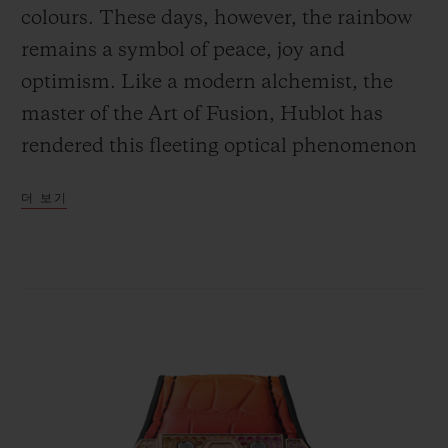
colours. These days, however, the rainbow
remains a symbol of peace, joy and
optimism. Like a modern alchemist, the
master of the Art of Fusion, Hublot has
연락처
rendered this fleeting optical phenomenon
immutable by designing the Spirit of Big
더 보기
Bang Rainbow, two 39-mm and 42-mm
timepieces, thus enshrouding the
beginning of 2020 with good omens. Like a
rainbow of gemstones, they make this
부티크 검색
colour spectrum sparkle, prolonging its
hitherto ephemeral appearance.