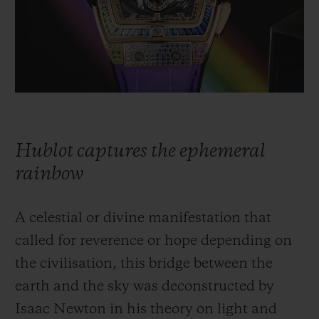
빅뱅
빅뱅
스피릿 오브 빅
썸머 멀티 컬러 세라믹
피치 세라믹
에센셜 토프
온라인 익스클
익스클루시브 서비스
5+5 워런티
Hublot captures the ephemeral
휴블로티스타 및 연장 보증
rainbow
예상 배송일
A celestial or divine manifestation that
무료 배송 & 반품
called for reverence or hope depending on
the civilisation, this bridge between the
안전한 결제
earth and the sky was deconstructed by
Isaac Newton in his theory on light and
기프트 파우치