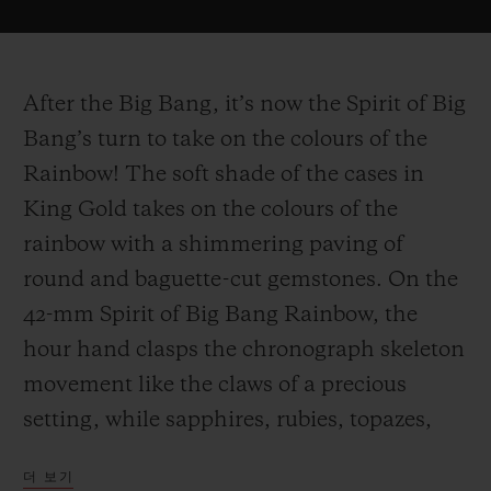
After the Big Bang, it’s now the Spirit of Big
Bang’s turn to take on the colours of the
Rainbow! The soft shade of the cases in
King Gold takes on the colours of the
rainbow with a shimmering paving of
round and baguette-cut gemstones. On the
42-mm Spirit of Big Bang Rainbow, the
hour hand clasps the chronograph skeleton
movement like the claws of a precious
setting, while sapphires, rubies, topazes,
tsavorites and amethysts entirely cover the
더 보기
dial of the 39-mm model with sparkling