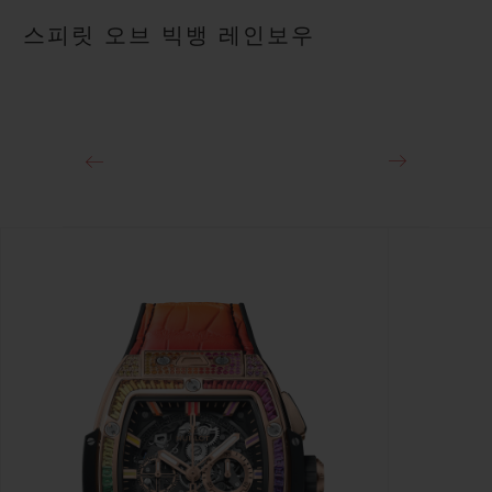
블랙 러버 및 멀티컬러 앨리게이터 스트랩
50시간
스피릿 오브 빅뱅 레인보우
클래스프
18K 킹 골드 및 블랙 도금 스테인리스 스틸 디플로이언트 버클 클
래스프