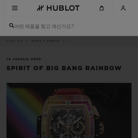
Skip
to
main
content
어떤 제품을 찾고 계신가요?
이
위블로 세계
NEWS & EVENTS
..
최근 검색
동
경
로
최근 검색이 없습니다
14 January 2020
SPIRIT OF BIG BANG RAINBOW
신제품