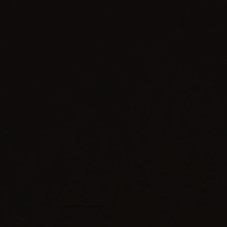
빅뱅
빅뱅
스피릿 오브 빅
썸머 멀티 컬러 세라믹
피치 세라믹
에센셜 토프
온라인 익스클
익스클루시브 서비스
5+5 워런티
휴블로티스타 및 연장 보증
예상 배송일
무료 배송 & 반품
안전한 결제
기프트 파우치