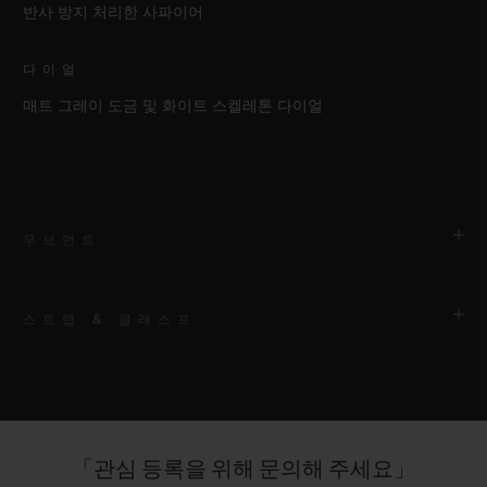
반사 방지 처리한 사파이어
다이얼
매트 그레이 도금 및 화이트 스켈레톤 다이얼
무브먼트
스트랩 & 클래스프
무브먼트
HUB1280 유니코 매뉴팩처 셀프 와인딩 크로노그래프 플라이백
무브먼트 및 컬럼 휠
스트랩
벨크로 잠금장치를 갖춘 킹 골드 컬러 패브릭 스트랩. 추가 스트
파워 리저브
「관심 등록을 위해 문의해 주세요」
랩: 블랙 및 화이트 스트럭처드 라인드 러버 스트랩.