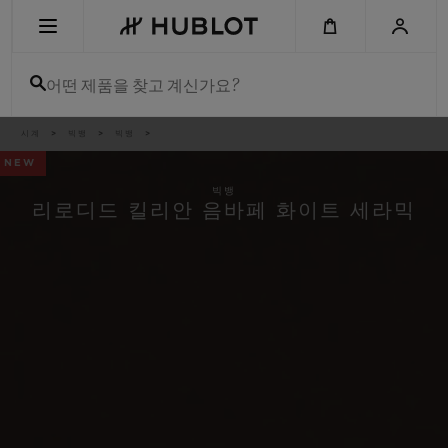
Skip
to
main
content
어떤 제품을 찾고 계신가요?
이
시계
빅뱅
빅뱅
최근 검색
동
경
NEW
로
최근 검색이 없습니다
빅뱅
리로디드 킬리안 음바페 화이트 세라믹
신제품