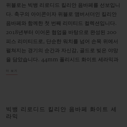
위블로는 빅뱅 리로디드 킬리안 음바페를 선보입니
다. 축구의 아이콘이자 위블로 앰버서더인 킬리안
음바페와 함께한 첫 번째 리미티드 컬렉션입니다.
2018년부터 이어온 협업을 바탕으로 완성된 200
피스 리미티드로, 단순한 워치를 넘어 손목 위에서
펼쳐지는 경기의 순간과 자신감, 골드로 빚은 야망
을 담았습니다. 44mm 폴리시드 화이트 세라믹과
18K 킹 골드 소재로 제작한 워치는 두려움 없이, 결
더 보기
단력 있게, 항상 한 발 앞서는 음바페 정신을 그대로
표현합니다. 베젤 6시 방향에는 그의 모토 “Trust
Yourself”를 새겨 넣어 경기장뿐 아니라 삶과 비즈
니스에서도 스스로의 결정을 믿고 결단하고 행동하
빅뱅 리로디드 킬리안 음바페 화이트 세
라는 메시지를 전합니다. 음바페는 천재 소년에서
라믹
글로벌 아이콘으로 성장하며, 스스로를 믿고 과감