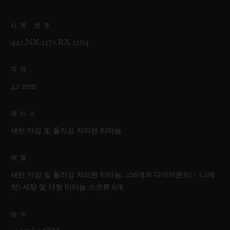
시계 번호
441.NX.1171.RX.1104
직경
42 mm
케이스
새틴 마감 및 폴리싱 처리된 티타늄
베젤
새틴 마감 및 폴리싱 처리된 티타늄, 126개의 다이아몬드(~ 1.1캐
럿) 세팅 및 H형 티타늄 스크류 6개
방수