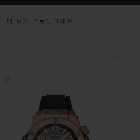
무브먼트 및 컬럼 휠
스트랩
안감 처리된 블랙 스트럭처드 러버 스트랩
파워 리저브
더 보기 크로노그래프
약 72시간
클래스프
티타늄 디플로이언트 버클 클래스프