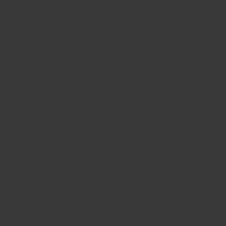
빅뱅
빅뱅
스피릿 오브 빅
썸머 멀티 컬러 세라믹
피치 세라믹
에센셜 토프
온라인 익스클
익스클루시브 서비스
5+5 워런티
휴블로티스타 및 연장 보증
예상 배송일
무료 배송 & 반품
안전한 결제
기프트 파우치