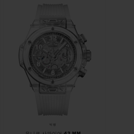
빅뱅
유니코 사파이어 42 MM