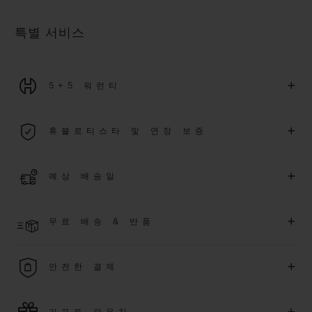
특별 서비스
+
5+5 워런티
2026년 1월 1일부터 구매한 모든 워치에는 5년 국제 워런티가 적
+
휴블로티스타 및 연장 보증
용됩니다.
더 알아보기
위블로 커뮤니티에 가입하여
2026
년
1
월
1
일 이후 구매한 워치
+
예상 배송일
에 대해
5
년 추가 워런티 혜택
(
약관 적용
)
을 받으세요
.
또한 다양
한 익스클루시브 이벤트에도 참여하실 수 있습니다
.
결제 접수 후 영업일 기준 2~6일 이내에 배송될 것으로 예상됩니
더 알아보기
+
무료 배송 & 반품
다. *재고 상황에 따라 달라질 수 있습니다*.
무료 배송 및 간단하고 편리하게 이용할 수 있는 무료 반품 혜택
+
안전한 결제
을 누려보세요
위블로는 최신 결제 기술을 활용합니다. 온라인으로 구매하신