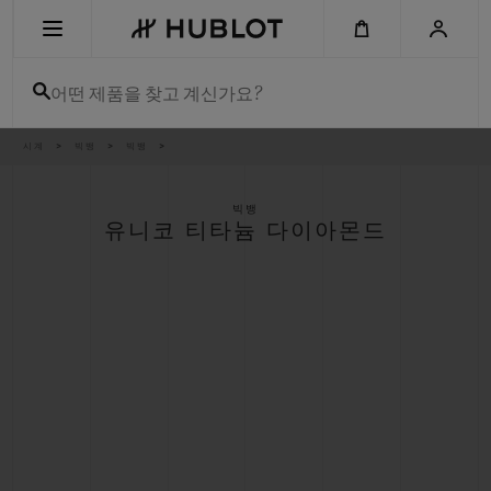
Skip
to
main
content
어떤 제품을 찾고 계신가요?
이
시계
빅뱅
빅뱅
최근 검색
동
경
로
최근 검색이 없습니다
빅뱅
유니코 티타늄 다이아몬드
신제품