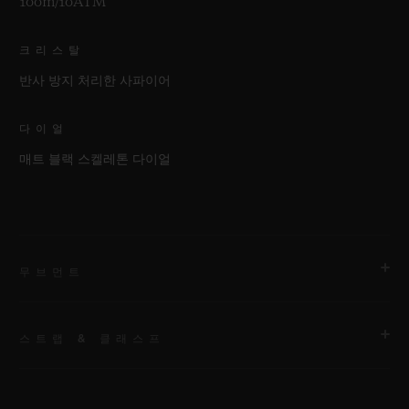
100m/10ATM
크리스탈
반사 방지 처리한 사파이어
다이얼
매트 블랙 스켈레톤 다이얼
무브먼트
스트랩 & 클래스프
무브먼트
HUB1280 유니코 매뉴팩처 셀프 와인딩 크로노그래프 플라이백