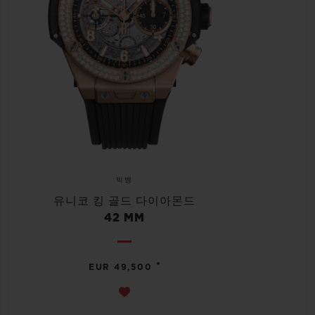
빅뱅
유니코 킹 골드 다이아몬드
42 MM
•
EUR 49,500