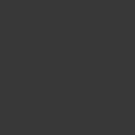
빅뱅
빅뱅
스피릿 오브 빅
썸머 멀티 컬러 세라믹
피치 세라믹
에센셜 토프
온라인 익스클
익스클루시브 서비스
5+5 워런티
휴블로티스타 및 연장 보증
예상 배송일
무료 배송 & 반품
안전한 결제
기프트 파우치