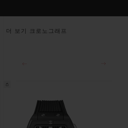
HUB4700 셀프 와인딩 스켈레톤 크로노그래프 무브먼트
스트랩
파워 리저브
안감 처리된 블루 스트럭처드 러버 스트랩
약 50시간
더 보기 크로노그래프
클래스프
티타늄 디플로이언트 버클 클래스프