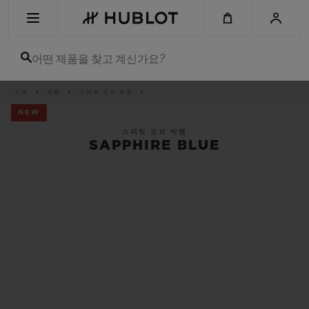
Skip
to
main
content
어떤 제품을 찾고 계신가요?
이
시계
빅뱅
스피릿 오브 빅뱅
최근 검색
동
경
NEW
로
최근 검색이 없습니다
스피릿 오브 빅뱅
SAPPHIRE BLUE
신제품