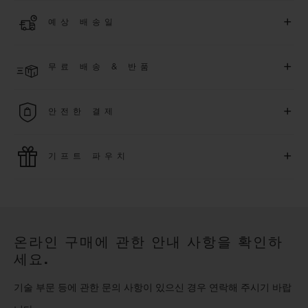
더 알아보기
위블로 커뮤니티에 가입하여
2026
년
1
월
1
일 이후 구매한 워치
+
예상 배송일
에 대해
5
년 추가 워런티 혜택
(
약관 적용
)
을 받으세요
.
또한 다양
한 익스클루시브 이벤트에도 참여하실 수 있습니다
.
결제 접수 후 영업일 기준 2~6일 이내에 배송될 것으로 예상됩니
더 알아보기
+
무료 배송 & 반품
다. *재고 상황에 따라 달라질 수 있습니다*.
무료 배송 및 간단하고 편리하게 이용할 수 있는 무료 반품 혜택
+
안전한 결제
을 누려보세요
위블로는 최신 결제 기술을 활용합니다. 온라인으로 구매하신
+
기프트 파우치
모든 제품은 빠르고 안전하게 결제가 가능하며, 개인정보를 안
전하게 보호합니다.
위블로의 무료 기프트 파우치로 기프트에 더욱 특별한 매력을 더
해보세요.
온라인 구매에 관한 안내 사항을 확인하
세요.
기술 부문 등에 관한 문의 사항이 있으신 경우 연락해 주시기 바랍