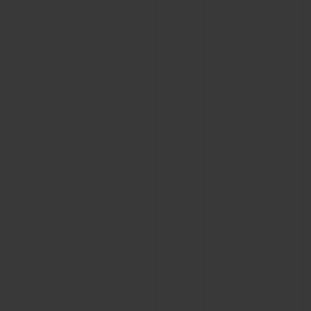
빅뱅
빅뱅
스피릿 오브 빅
썸머 멀티 컬러 세라믹
피치 세라믹
에센셜 토프
온라인 익스클
익스클루시브 서비스
5+5 워런티
휴블로티스타 및 연장 보증
예상 배송일
무료 배송 & 반품
안전한 결제
기프트 파우치