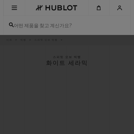
Skip
to
main
content
어떤 제품을 찾고 계신가요?
이
시계
빅뱅
스피릿 오브 빅뱅
최근 검색
동
경
로
최근 검색이 없습니다
스피릿 오브 빅뱅
화이트 세라믹
신제품