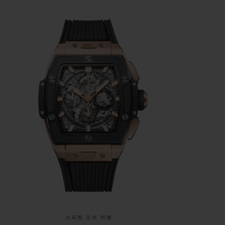
스피릿 오브 빅뱅