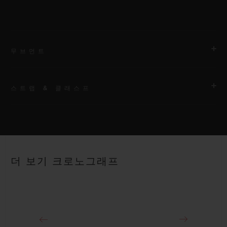
무브먼트
스트랩 & 클래스프
무브먼트
HUB4700 셀프 와인딩 스켈레톤 크로노그래프 무브먼트
스트랩
파워 리저브
안감 처리된 블랙 및 화이트 스트럭처드 러버 스트랩
50시간
더 보기 크로노그래프
클래스프
화이트 세라믹 및 블랙 도금 티타늄 디플로이언트 버클 클래스프