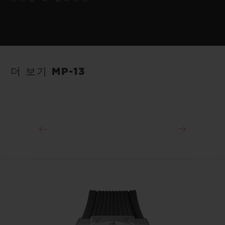
무브먼트
HUB6200 매뉴얼 와인딩, 투르비용, 2축, 파워 리저브 무브먼트
스트랩
파워 리저브
안감 처리된 블랙 스트럭처드 러버 스트랩
96시간
더 보기 MP-13
클래스프
블랙 세라믹 및 블랙 도금 티타늄 디플로이언트 버클 클래스프