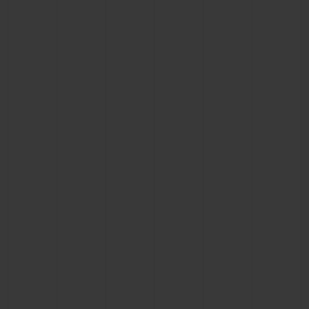
빅뱅
빅뱅
스피릿 오브 빅
썸머 멀티 컬러 세라믹
피치 세라믹
에센셜 토프
온라인 익스클
익스클루시브 서비스
5+5 워런티
휴블로티스타 및 연장 보증
예상 배송일
무료 배송 & 반품
안전한 결제
기프트 파우치