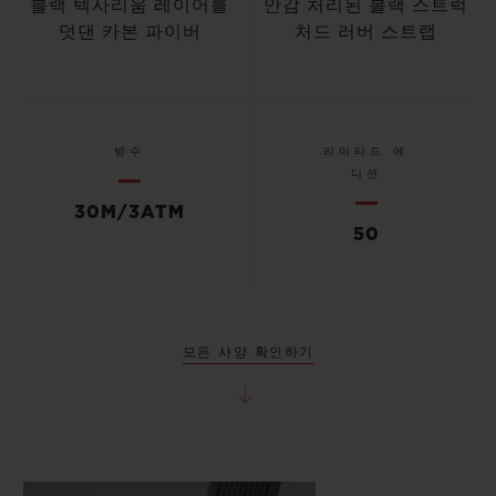
블랙 텍사리움 레이어를
안감 처리된 블랙 스트럭
덧댄 카본 파이버
처드 러버 스트랩
방수
리미티드 에
디션
30M/3ATM
50
모든 사양 확인하기