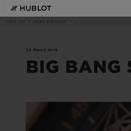
Skip
to
main
content
이
위블로 세계
NEWS & EVENTS
..
동
경
로
20 March 2019
최근 검색
신제품
최근 검색이 없습니다
BIG BANG 