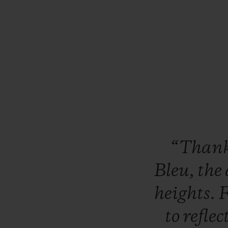
“Than
Bleu,
the
heights.
to
reflec