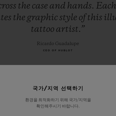
cross
the
case
and
hands.
Eac
ates
the
graphic
style
of
this
ill
tattoo
artist.”
Ricardo Guadalupe
CEO OF HUBLOT
국가/지역 선택하기
환경을 최적화하기 위해 국가/지역을
확인해주시기 바랍니다.