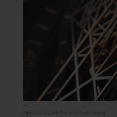
빅뱅
썸머 멀티 컬러 세라믹
익스클루시브 서비스
5+5 워런티
휴블로티스타 및
보증
연락처
Big Bang Sang Bleu II King Gold - Dial close-up