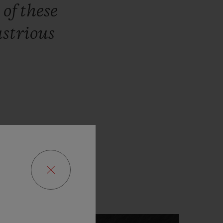
h
of
these
ustrious