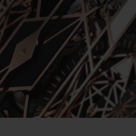
빅뱅
스피릿 오브 빅뱅
피치 세라믹
에센셜 토프
리로디
온라인 익스클루시브
 연장
예상 배송일
무료 배송 & 반품
안전한 결제
기
부티크 검색