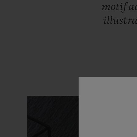
motif
a
illustr