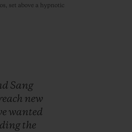
oos, set above a hypnotic
nd
Sang
reach
new
we
wanted
nding
the