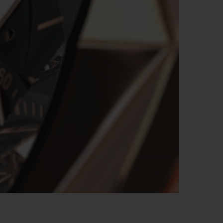
빅뱅
드 올 블랙
프트 파우치