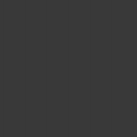
빅뱅
빅뱅
스피릿 오브 빅
썸머 멀티 컬러 세라믹
피치 세라믹
에센셜 토프
온라인 익스클
익스클루시브 서비스
5+5 워런티
휴블로티스타 및 연장 보증
예상 배송일
무료 배송 & 반품
안전한 결제
기프트 파우치