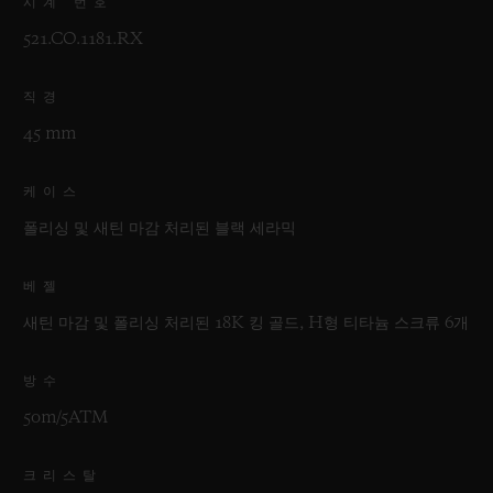
시계 번호
521.CO.1181.RX
직경
45 mm
케이스
폴리싱 및 새틴 마감 처리된 블랙 세라믹
베젤
새틴 마감 및 폴리싱 처리된 18K 킹 골드, H형 티타늄 스크류 6개
방수
50m/5ATM
크리스탈