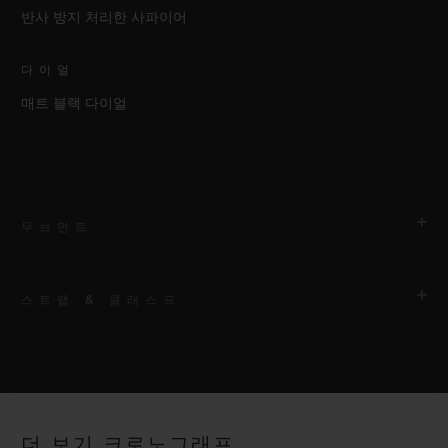
반사 방지 처리한 사파이어
다이얼
매트 블랙 다이얼
무브먼트
스트랩 & 클래스프
무브먼트
HUB1143 셀프 와인딩 크로노그래프 무브먼트
스트랩
파워 리저브
안감 처리된 블랙 러버 스트랩
약 48시간
더 보기 크로노그래프