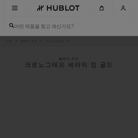
Skip
to
main
content
어떤 제품을 찾고 계신가요?
이
시계
클래식 퓨전
크로노그래프
최근 검색
동
경
로
최근 검색이 없습니다
클래식 퓨전
크로노그래프 세라믹 킹 골드
신제품