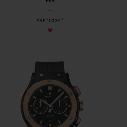
MM
•
CHF 11,200