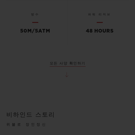
방수
파워 리저브
50M/5ATM
48 HOURS
모든 사양 확인하기
비하인드 스토리
위블로 장인정신