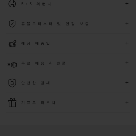
+
5+5 워런티
2026년 1월 1일부터 구매한 모든 워치에는 5년 국제 워런티가 적
+
휴블로티스타 및 연장 보증
용됩니다.
더 알아보기
위블로 커뮤니티에 가입하여
2026
년
1
월
1
일 이후 구매한 워치
+
예상 배송일
에 대해
5
년 추가 워런티 혜택
(
약관 적용
)
을 받으세요
.
또한 다양
한 익스클루시브 이벤트에도 참여하실 수 있습니다
.
결제 접수 후 영업일 기준 4~5일 이내에 배송될 것으로 예상됩니
더 알아보기
+
무료 배송 & 반품
다. *재고 상황에 따라 달라질 수 있습니다*.
무료 배송 및 간단하고 편리하게 이용할 수 있는 무료 반품 혜택
+
안전한 결제
을 누려보세요
위블로는 최신 결제 기술을 활용합니다. 온라인으로 구매하신
+
기프트 파우치
모든 제품은 빠르고 안전하게 결제가 가능하며, 개인정보를 안
전하게 보호합니다.
위블로의 무료 기프트 파우치로 기프트에 더욱 특별한 매력을 더
해보세요.